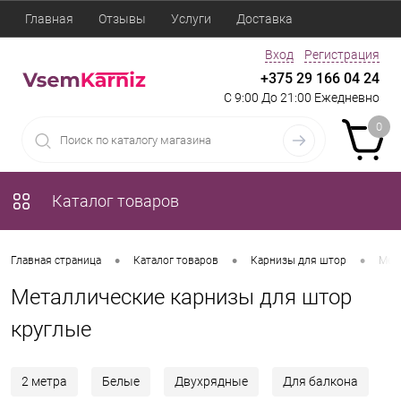
Главная
Отзывы
Услуги
Доставка
Вход
Регистрация
+375 29 166 04 24
С 9:00 До 21:00 Ежедневно
0
Каталог товаров
•
•
•
Главная страница
Каталог товаров
Карнизы для штор
Мет
Металлические карнизы для штор
круглые
2 метра
Белые
Двухрядные
Для балкона