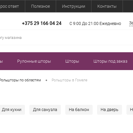
рос ответ
Полезное
Инструкции
Контакты
+375 29 166 04 24
З
С 9:00 До 21:00 Ежедневно
зы
Рулонные шторы
Шторы
Шторы под заказ
•
Рольшторы по областям
Рольшторы в Гомеле
Для кухни
Для санузла
На балкон
На дверь
Н