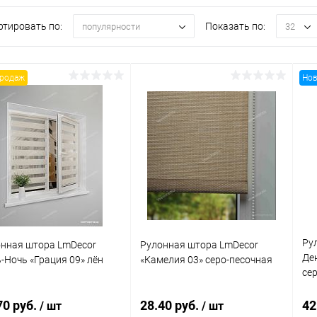
ртировать по:
Показать по:
популярности
32
продаж
Нов
Ру
нная штора LmDecor
Рулонная штора LmDecor
Де
-Ночь «Грация 09» лён
«Камелия 03» серо-песочная
се
70 руб.
28.40 руб.
42
/ шт
/ шт