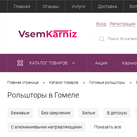
Главная
Отзывы
Услуги
Доставка
Воп
Вход
Регистрация
КАТАЛОГ ТОВАРОВ
Акция
Карни
•
•
•
Главная страница
Каталог товаров
Готовые рольшторы
Рольшторы в Гомеле
Бежевые
Без сверления
Белые
В детскую
С алюминиевыми направляющими
Показать все