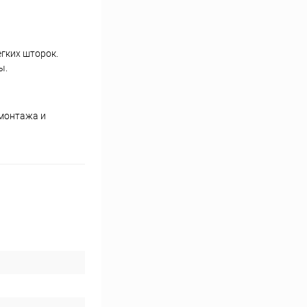
гких шторок.
ы.
 монтажа и