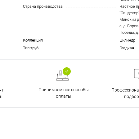
Страна производства
Частное п
"Синдекор"
Минский р
с, д. Боро
Победы, д.
Коллекция
Цилиндр
Тип труб
Гладкая
Принимаем все способы
нт
Профессиона
оплаты
н
подбор