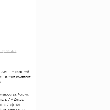
ктеристики
10мм 1шт, кронштей
нечник 2шт, комплект
.
оизводства: Россия.
тель: ЛМ Декор,
, д. 7, оф. 401, г.
Ф. Импортер в РБ: