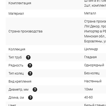
Штанга 8\10м
Комплектация
2шт, комплек
Металл
Материал
Страна произ
ЛМ Декор, прое
Страна производства
Импортер в РБ
Минская обл.,
Боровляны, ул
Цилиндр
Коллекция
Гладкая
Тип труб
Однорядный
Рядность
Без колец
Тип колец
Настенный
Вид крепления
10мм
Диаметр, мм
40-60
Длина, см
Белый глянец
Цвет