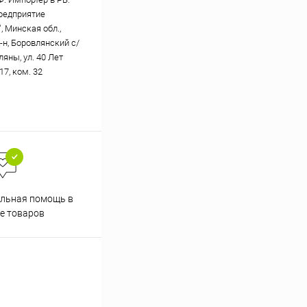
редприятие
, Минская обл.,
-н, Боровлянский с/
вляны, ул. 40 Лет
17, ком. 32
Скидки постоянным
льная помощь в
покупателям
е товаров