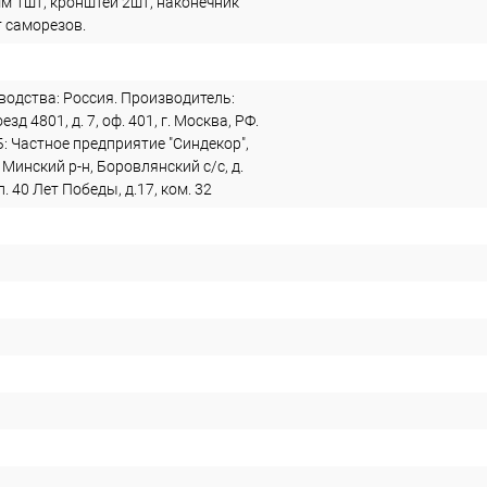
м 1шт, кронштей 2шт, наконечник
т саморезов.
водства: Россия. Производитель:
зд 4801, д. 7, оф. 401, г. Москва, РФ.
: Частное предприятие "Синдекор",
 Минский р-н, Боровлянский с/с, д.
. 40 Лет Победы, д.17, ком. 32