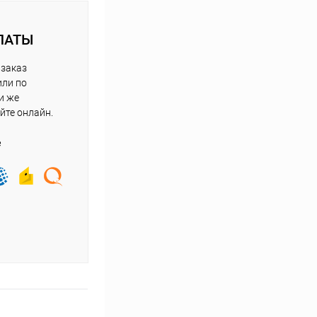
ЛАТЫ
 заказ
или по
и же
йте онлайн.
е