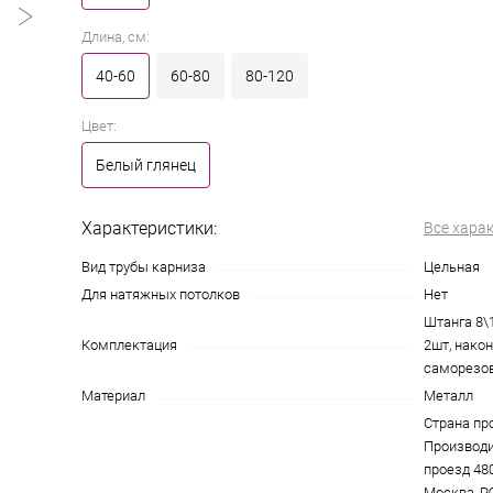
Длина, см:
40-60
60-80
80-120
Цвет:
Белый глянец
Характеристики:
Все хара
Вид трубы карниза
Цельная
Для натяжных потолков
Нет
Штанга 8\
Комплектация
2шт, нако
саморезов
Материал
Металл
Страна пр
Производи
проезд 4801
Москва, Р