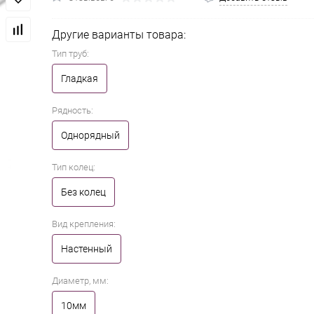
Другие варианты товара:
Тип труб:
Гладкая
Рядность:
Однорядный
Тип колец:
Без колец
Вид крепления:
Настенный
Диаметр, мм:
10мм