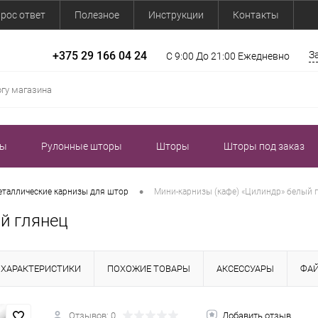
рос ответ
Полезное
Инструкции
Контакты
+375 29 166 04 24
З
С 9:00 До 21:00 Ежедневно
зы
Рулонные шторы
Шторы
Шторы под заказ
•
таллические карнизы для штор
Мини-карнизы (кафе) «Цилиндр» белый 
й глянец
ХАРАКТЕРИСТИКИ
ПОХОЖИЕ ТОВАРЫ
АКСЕССУАРЫ
ФА
Отзывов: 0
Добавить отзыв