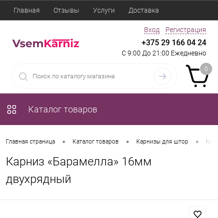
Главная
Отзывы
Услуги
Доставка
Вход
Регистрация
+375 29 166 04 24
С 9:00 До 21:00 Ежедневно
0
Каталог товаров
•
•
•
Главная страница
Каталог товаров
Карнизы для штор
Мет
Карниз «Барамелла» 16мм
двухрядный