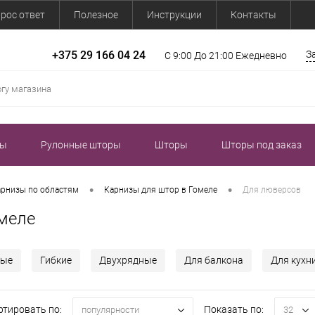
рос ответ
Полезное
Инструкции
Контакты
+375 29 166 04 24
З
С 9:00 До 21:00 Ежедневно
зы
Рулонные шторы
Шторы
Шторы под заказ
•
•
арнизы по областям
Карнизы для штор в Гомеле
Для люверсов
омеле
лые
Гибкие
Двухрядные
Для балкона
Для кухн
ртировать по:
Показать по:
популярности
32