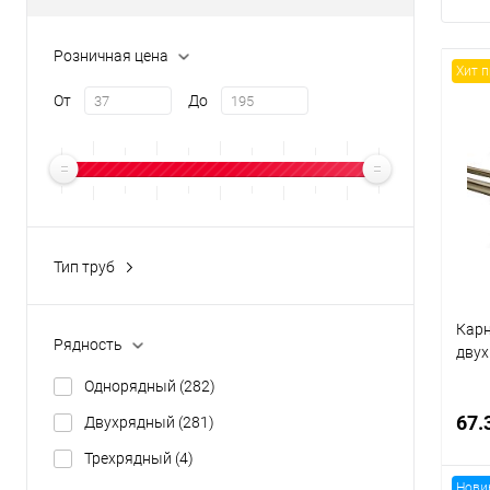
Розничная цена
Хит 
От
До
Тип труб
Гладкая
(370)
Витая
(266)
Карн
Рядность
дву
Однорядный
(282)
67.
Двухрядный
(281)
Трехрядный
(4)
Нови