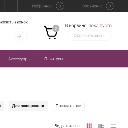
Избранное
0
Сравнение
0
аказать звонок
В корзине
пока пусто
0
Оформить заказ
Аксессуары
Плинтусы
Для люверсов
и
Показать все
✖
Вид каталога: