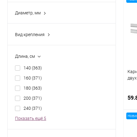
Диаметр, мм
16мм
(131)
К
клик
19мм
(122)
Вид крепления
В
25мм
(118)
Настенный
(371)
Тип 
Потолочный
(358)
Длина, см
Гла
140
(363)
Рядн
Карн
160
(371)
дву
Дву
180
(363)
Тип 
59.
200
(371)
Без
240
(371)
Нови
Показать ещё 5