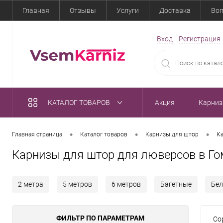
Главная
Отзывы
Услуги
Доставка
Воп
Вход
Регистрация
КАТАЛОГ ТОВАРОВ
Акция
Карни
•
•
•
Главная страница
Каталог товаров
Карнизы для штор
К
Карнизы для штор для люверсов в Г
2 метра
5 метров
6 метров
Багетные
Бе
ФИЛЬТР ПО ПАРАМЕТРАМ
Со