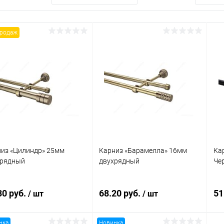
продаж
из «Цилиндр» 25мм
Карниз «Барамелла» 16мм
Ка
хрядный
двухрядный
Че
30 руб.
68.20 руб.
51
/ шт
/ шт
нка
Новинка