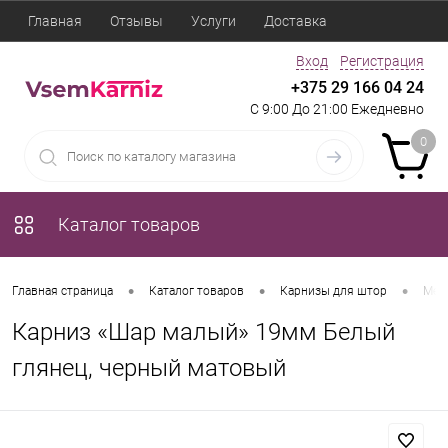
Главная
Отзывы
Услуги
Доставка
Вход
Регистрация
+375 29 166 04 24
С 9:00 До 21:00 Ежедневно
0
Каталог товаров
•
•
•
Главная страница
Каталог товаров
Карнизы для штор
Мет
Карниз «Шар малый» 19мм Белый
глянец, черный матовый