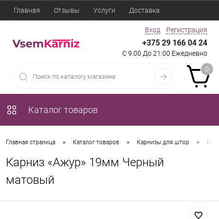
Главная
Отзывы
Услуги
Доставка
Вход
Регистрация
+375 29 166 04 24
С 9:00 До 21:00 Ежедневно
0
Каталог товаров
•
•
•
Главная страница
Каталог товаров
Карнизы для штор
Мет
Карниз «Ажур» 19мм Черный
матовый