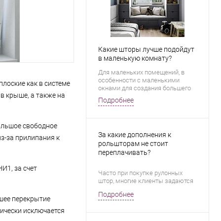
Какие шторы лучше подойдут
в маленькую комнату?
Для маленьких помещений, в
особенности с маленькими
плоские как в системе
окнами для создания большего
в крыше, а также на
визуального объема
Подробнее
пространства очень важно
грамотно подобрать оформление
окна.
ольшое свободное
За какие дополнения к
из-за прилипания к
рольшторам не стоит
переплачивать?
И1, за счет
Часто при покупке рулонных
штор, многие клиенты задаются
вопросом, какие дополнения
Подробнее
кроме самого вала и полотна
ьшее перекрытие
рольшторы необходимо докупать
тически исключается
для их эффективной и
продолжительной эксплуатации.