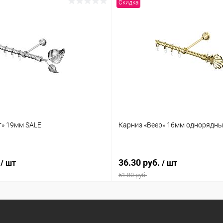
Скидка
т» 19мм SALE
Карниз «Веер» 16мм однорядны
.
36.30 руб.
/ шт
/ шт
51.80 руб.