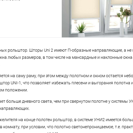
етных рольштор. Шторы Uni 2 имеют П-образные направляющие, а не 
кна любых размеров, в том числе на мансардные и наклонные окна 
.
тся на саму раму, при этом между полотном и окном остается неб
 штор UNI-1, что позволяет избежать плесени и выгорания полотна 
ом положении.
 больше дневного света, чем при свернутом полотне у системы УН
 направляющих.
желителя на конце полотен рольштор, в системе УНИ2 имеется бол
в комнату, при условии, что полотно светонепроницаемое, т.е. прак