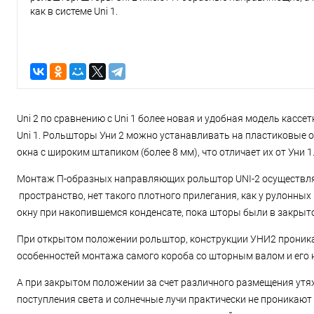
как в системе Uni 1.
Uni 2 по сравнению с Uni 1 более новая и удобная модель касс
Uni 1. Рольшторы Уни 2 можно устанавливать на пластиковые о
окна с широким штапиком (более 8 мм), что отличает их от Уни 1
Монтаж П-образных направляющих рольштор UNI-2 осуществляе
пространство, нет такого плотного прилегания, как у рулонных
окну при накопившемся конденсате, пока шторы были в закрыт
При открытом положении рольштор, конструкции УНИ2 проникает
особенностей монтажа самого короба со шторным валом и его
А при закрытом положении за счет различного размещения утя
поступления света и солнечные лучи практически не проникают 