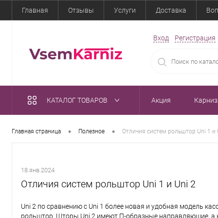
Главная
Отзывы
Услуги
Доставка
Воп
Вход
Регистрация
КАТАЛОГ ТОВАРОВ
Акция
Карни
•
•
Главная страница
Полезное
Отличия систем рольштор Uni 1 и 
18.янв.2024
Отличия систем рольштор Uni 1 и Uni 2
Uni 2 по сравнению с Uni 1 более новая и удобная модель ка
рольштор. Шторы Uni 2 имеют П-образные направляющие, а 