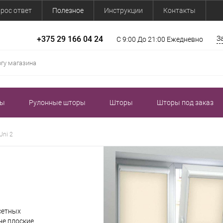
рос ответ
Полезное
Инструкции
Контакты
+375 29 166 04 24
З
С 9:00 До 21:00 Ежедневно
зы
Рулонные шторы
Шторы
Шторы под заказ
Uni 2
ссетных
не плоские