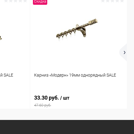
Скидка
С
й SALE
Карниз «Модерн» 19мм однорядный SALE
К
33.30 руб.
4
/ шт
47.60 руб.
6