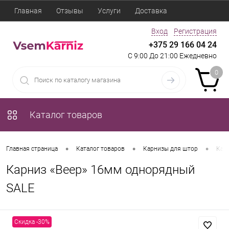
Главная
Отзывы
Услуги
Доставка
Вход
Регистрация
+375 29 166 04 24
С 9:00 До 21:00 Ежедневно
0
Каталог товаров
•
•
•
Главная страница
Каталог товаров
Карнизы для штор
Кар
Карниз «Веер» 16мм однорядный
SALE
Скидка -30%