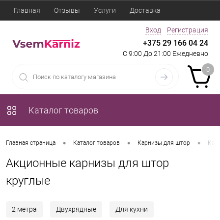
Главная
Отзывы
Услуги
Доставка
Вход
Регистрация
+375 29 166 04 24
С 9:00 До 21:00 Ежедневно
0
Каталог товаров
•
•
•
Главная страница
Каталог товаров
Карнизы для штор
Кар
Акционные карнизы для штор
круглые
2 метра
Двухрядные
Для кухни