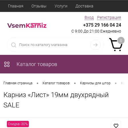
Главная
Отзывы
Услуги
Доставка
Вход
Регистрация
+375 29 166 04 24
С 9:00 До 21:00 Ежедневно
0
Каталог товаров
•
•
•
Главная страница
Каталог товаров
Карнизы для штор
Кар
Карниз «Лист» 19мм двухрядный
SALE
Скидка -30%