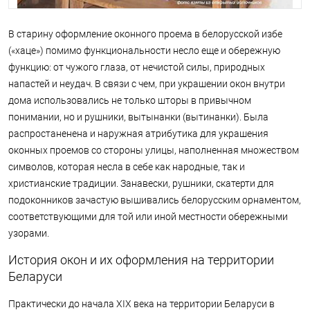
В старину оформление оконного проема в белорусской избе
(«хаце») помимо функциональности несло еще и обережную
функцию: от чужого глаза, от нечистой силы, природных
напастей и неудач. В связи с чем, при украшении окон внутри
дома использовались не только шторы в привычном
понимании, но и рушники, вытынанки (вытинанки). Была
распростаненена и наружная атрибутика для украшения
оконных проемов со стороны улицы, наполненная множеством
символов, которая несла в себе как народные, так и
христианские традиции. Занавески, рушники, скатерти для
подоконников зачастую вышивались белорусским орнаментом,
соответствующими для той или иной местности обережными
узорами.
История окон и их оформления на территории
Беларуси
Практически до начала XIX века на территории Беларуси в