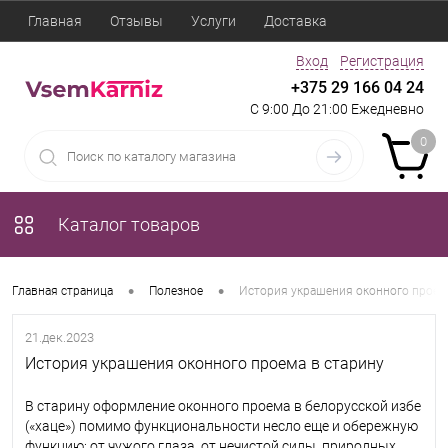
Главная
Отзывы
Услуги
Доставка
Вход
Регистрация
+375 29 166 04 24
С 9:00 До 21:00 Ежедневно
0
Каталог товаров
•
•
Главная страница
Полезное
История украшения оконного проем
21.дек.2023
История украшения оконного проема в старину
В старину оформление оконного проема в белорусской избе
(«хаце») помимо функциональности несло еще и обережную
функцию: от чужого глаза, от нечистой силы, природных