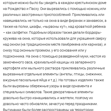
которые можно было бы увидеть в каждом крестьянском доме
на Рождество и Пасху. Они вырезались с помощью ножниц или
различных заостренных приспособлений. Приклеивались или
навешивались не только на окна в виде фиранак и занавесок, а
также на полки, шкафы, «чырвоны кут», над кроваткой ребенка
– как салфетки. Подобным образом также делали бордюры-
кружева на окна, которые использовали для украшения сверху
над окном (на традиционном месте ламбрекена или карниза), и
снизу под оконным проемом, у его основания или у
подоконника. На окна с помощью разведенной муки, настоя из
замоченного овса, крахмальной кашицы из запаренного
картофеля или мыльного раствора приклеивались различные
вырезанные отдельные элементы (ангелы, птицы, снежинки,
ажурные пасхальные яйца и т.д.). На готовых изделиях также
были вырезаны обережные узоры в виде орнамента и
специальных символов. Такие декоративные элементы
довольно быстро изнашивались и желтели, поэтому их
довольно часто обновляли, зачастую перед праздниками.
Вытинанки были более распространены на территории