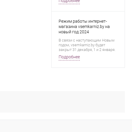
Подробнее
остаётесь с нами!
Режим работы интернет-
магазина vsemkarniz.by на
новый год 2024
В связи с наступающим Новым
годом, vsemkarniz.by будет
закрыт 31 декабря, 1 и 2 января.
Заказы принимаются через
Подробнее
телефон и корзину сайта. Мы
приносим свои извинения за
любые неудобства, которые это
может вызвать. Желаем вам
счастливого Нового года и пусть
все ваши мечты сбываются!