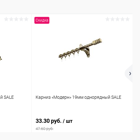
Скидка
С
й SALE
Карниз «Модерн» 19мм однорядный SALE
К
33.30 руб.
4
/ шт
47.60 руб.
6