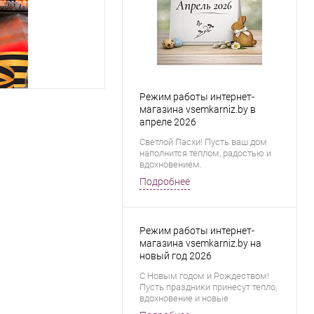
Режим работы интернет-
магазина vsemkarniz.by в
апреле 2026
Светлой Пасхи! Пусть ваш дом
наполнится теплом, радостью и
вдохновением.
Подробнее
Режим работы интернет-
магазина vsemkarniz.by на
новый год 2026
С Новым годом и Рождеством!
Пусть праздники принесут тепло,
вдохновение и новые
возможности. Спасибо, что