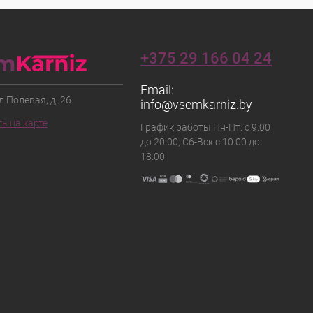
+375 29 166 04 24
Email:
ул Полевая, д. 26
info@vsemkarniz.by
ь на карте
График работы Пн-Пт: с 9:00
до 20:00, Сб-Вск с 10.00 до
18.00