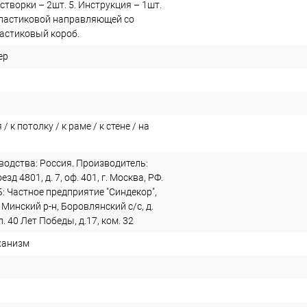
створки – 2шт. 5. Инструкция – 1шт.
пластиковой направляющей со
ластиковый короб.
ер
/ к потолку / к раме / к стене / на
водства: Россия. Производитель:
зд 4801, д. 7, оф. 401, г. Москва, РФ.
: Частное предприятие "Синдекор",
 Минский р-н, Боровлянский с/с, д.
. 40 Лет Победы, д.17, ком. 32
ханизм