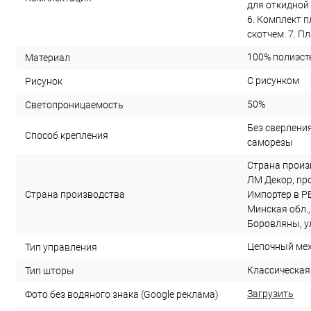
для откидной 
6. Комплект 
скотчем. 7. П
100% полиэст
Материал
С рисунком
Рисунок
50%
Светопроницаемость
Без сверления 
Способ крепления
саморезы
Страна произ
ЛМ Декор, прое
Страна производства
Импортер в РБ
Минская обл.,
Боровляны, ул
Цепочный ме
Тип управления
Классическая
Тип шторы
Загрузить
Фото без водяного знака (Google реклама)