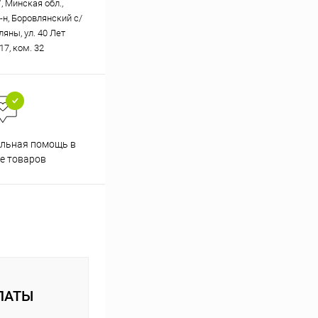
, Минская обл.,
-н, Боровлянский с/
вляны, ул. 40 Лет
17, ком. 32
Скидки постоянным
льная помощь в
покупателям
е товаров
ЛАТЫ