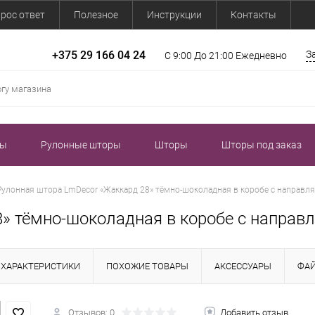
рос ответ
Полезное
Инструкции
Контакты
+375 29 166 04 24
З
С 9:00 До 21:00 Ежедневно
зы
Рулонные шторы
Шторы
Шторы под заказ
Рулонная штора LmDecor «Жаккард 28» тёмно-шоколадная в коробе с направ
8» тёмно-шоколадная в коробе с напра
ХАРАКТЕРИСТИКИ
ПОХОЖИЕ ТОВАРЫ
АКСЕССУАРЫ
ФА
Отзывов: 0
Добавить отзыв