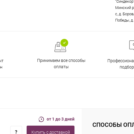
"Синдекор"
Минский р
с, д. Боро
Победы, д.
Принимаем все способы
нт
Профессиона
оплаты
н
подбор
от 1 до 3 дней
СПОСОБЫ ОП
Купить c доставкой