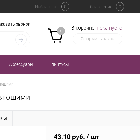
Избранное
0
Сравнение
0
аказать звонок
В корзине
пока пусто
0
Оформить заказ
Аксессуары
Плинтусы
ляющими
вляющими
ЙЛЫ
43.10 руб.
/ шт