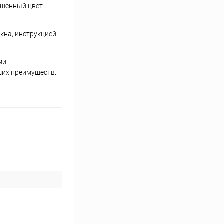
ыщенный цвет
кна, инструкцией
ми
ших преимуществ.