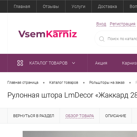
Главная
Отзывы
Услуги
Доставка
Воп
Вход
Регистрация
КАТАЛОГ ТОВАРОВ
Акция
Карни
•
•
•
Главная страница
Каталог товаров
Рольшторы на заказ
Рулонная штора LmDecor «Жаккард 2
ВЕРНУТЬСЯ В РАЗДЕЛ
ОБЗОР ТОВАРА
ОПИСАНИЕ