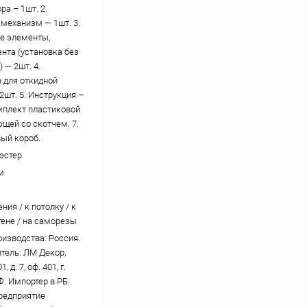
ра – 1шт. 2.
механизм — 1шт. 3.
е элементы,
ента (установка без
 — 2шт. 4.
 для откидной
2шт. 5. Инструкция –
омплект пластиковой
щей со скотчем. 7.
ый короб.
эстер
м
ния / к потолку / к
тене / на саморезы
оизводства: Россия.
тель: ЛМ Декор,
, д. 7, оф. 401, г.
Ф. Импортер в РБ:
редприятие