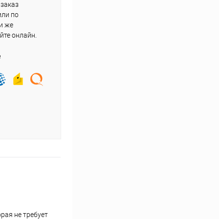
 заказ
или по
и же
йте онлайн.
е
рая не требует