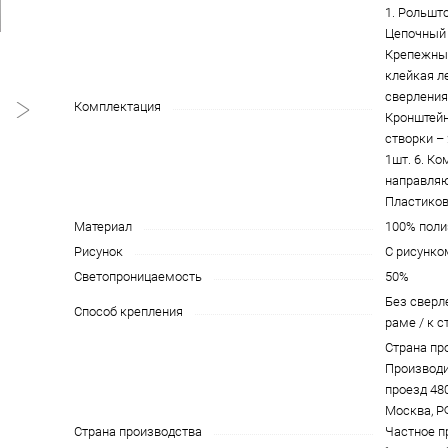
1. Рольшто
Цепочный 
Крепежны
клейкая л
сверления)
Комплектация
Кронштейн
створки – 
1шт. 6. К
направляю
Пластиков
Материал
100% поли
Рисунок
С рисунко
Светопроницаемость
50%
Без сверле
Способ крепления
раме / к с
Страна пр
Производи
проезд 4801
Москва, Р
Страна производства
Частное п