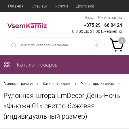
Главная
Отзывы
Услуги
Доставка
Вход
Регистрация
+375 29 166 04 24
С 9:00 До 21:00 Ежедневно
0
Каталог товаров
•
•
•
Главная страница
Каталог товаров
Рольшторы на заказ
Ру
Рулонная штора LmDecor День-Ночь
«Фьюжн 01» светло-бежевая
(индивидуальный размер)