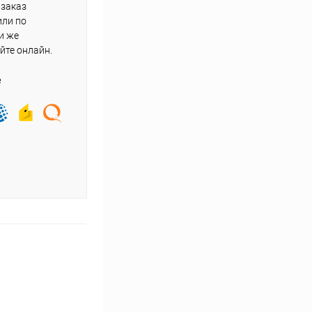
 заказ
или по
и же
йте онлайн.
е