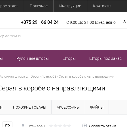
рос ответ
Полезное
Инструкции
Контакты
+375 29 166 04 24
З
С 9:00 До 21:00 Ежедневно
зы
Рулонные шторы
Шторы
Шторы под заказ
Рулонная штора LmDecor «Гранж 03» Серая в коробе с направляющими
Серая в коробе с направляющими
КИ
ПОХОЖИЕ ТОВАРЫ
АКСЕССУАРЫ
ФАЙЛЫ
Отзывов: 0
Добавить отзыв