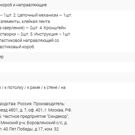
 короб и направляющие
– 1шт. 2. Цепочный механизм — 1шт.
 элементы, клейкая лента
з сверления) — 2шт. 4. Кронштейн
створки – 2шт. 5. Инструкция – 1шт.
пластиковой направляющей со
ластиковый короб.
ер
/ к потолку / к раме / к стене / на
водства: Россия. Производитель:
зд 4801, д. 7, оф. 401, г. Москва, РФ.
: Частное предприятие "Синдекор",
 Минский р-н, Боровлянский с/с, д.
. 40 Лет Победы, д.17, ком. 32