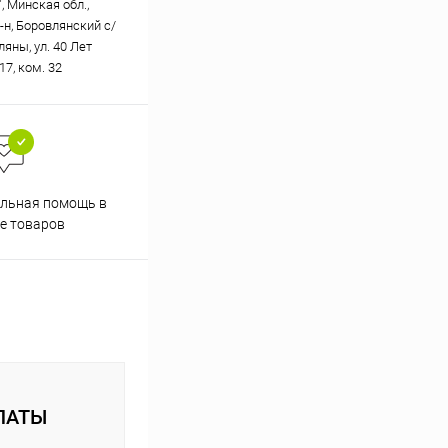
, Минская обл.,
-н, Боровлянский с/
вляны, ул. 40 Лет
17, ком. 32
Скидки постоянным
льная помощь в
покупателям
е товаров
ЛАТЫ