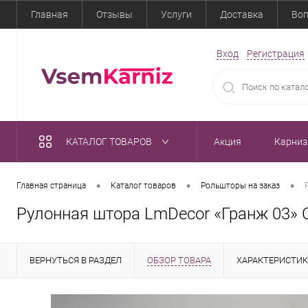
Главная
Отзывы
Услуги
Доставка
Воп
Вход
Регистрация
КАТАЛОГ ТОВАРОВ
Акция
Карни
•
•
•
Главная страница
Каталог товаров
Рольшторы на заказ
Рулонная штора LmDecor «Гранж 03» 
ВЕРНУТЬСЯ В РАЗДЕЛ
ОБЗОР ТОВАРА
ХАРАКТЕРИСТИ