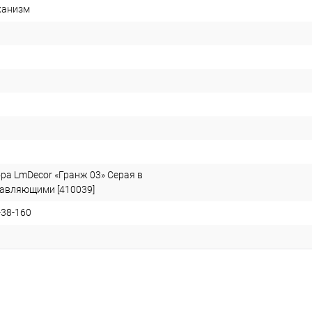
ханизм
ра LmDecor «Гранж 03» Серая в
равляющими [410039]
38-160