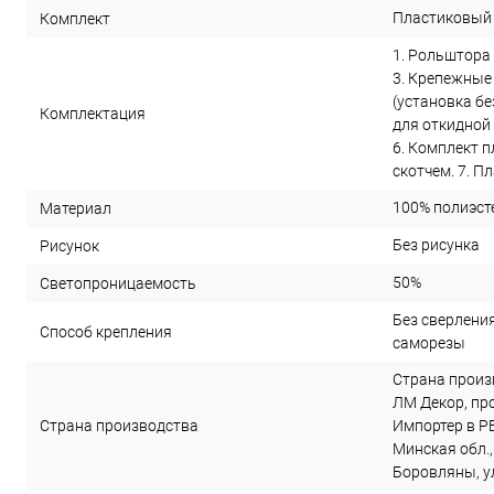
Пластиковый
Комплект
1. Рольштора 
3. Крепежные
(установка бе
Комплектация
для откидной 
6. Комплект 
скотчем. 7. П
100% полиэст
Материал
Без рисунка
Рисунок
50%
Светопроницаемость
Без сверления 
Способ крепления
саморезы
Страна произ
ЛМ Декор, прое
Страна производства
Импортер в РБ
Минская обл.,
Боровляны, ул