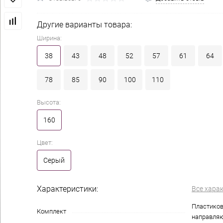
Другие варианты товара:
Ширина:
38
43
48
52
57
61
64
78
85
90
100
110
Высота:
160
Цвет:
Серый
Характеристики:
Все хара
Пластиков
Комплект
направля