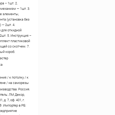
ра – 1шт. 2.
механизм — 1шт. 3.
е элементы,
ента (установка без
 — 2шт. 4.
 для откидной
2шт. 5. Инструкция –
омплект пластиковой
щей со скотчем. 7.
ый короб.
эстер
ка
ния / к потолку / к
тене / на саморезы
оизводства: Россия.
тель: ЛМ Декор,
, д. 7, оф. 401, г.
Ф. Импортер в РБ:
редприятие