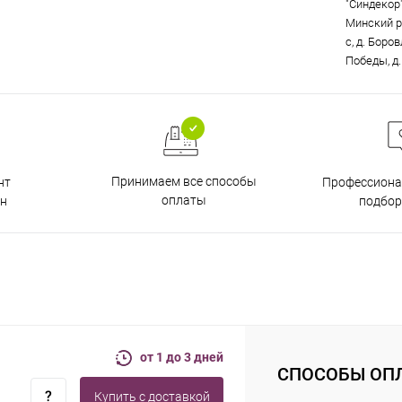
"Синдекор"
Минский р
с, д. Боро
Победы, д.
Принимаем все способы
нт
Профессиона
оплаты
н
подбор
от 1 до 3 дней
СПОСОБЫ ОП
Купить c доставкой