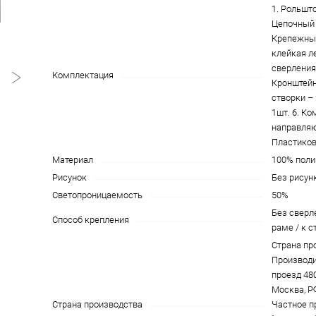
1. Рольшто
Цепочный 
Крепежны
клейкая л
сверления)
Комплектация
Кронштейн
створки – 
1шт. 6. К
направляю
Пластиков
Материал
100% поли
Рисунок
Без рисун
Светопроницаемость
50%
Без сверле
Способ крепления
раме / к с
Страна пр
Производи
проезд 4801
Москва, Р
Страна производства
Частное п