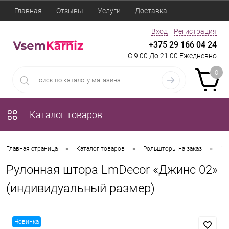
Главная
Отзывы
Услуги
Доставка
Вход
Регистрация
+375 29 166 04 24
С 9:00 До 21:00 Ежедневно
0
Каталог товаров
•
•
•
Главная страница
Каталог товаров
Рольшторы на заказ
Ру
Рулонная штора LmDecor «Джинс 02»
(индивидуальный размер)
Новинка