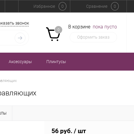
Избранное
0
Сравнение
0
аказать звонок
В корзине
пока пусто
0
Оформить заказ
Аксессуары
Плинтусы
равляющих
правляющих
ЙЛЫ
56 руб.
/ шт