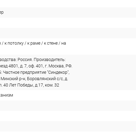
ер
/ к потолку / к раме / к стене / на
водства: Россия. Производитель:
зд 4801, д. 7, оф. 401, г. Москва, РФ.
: Частное предприятие "Синдекор",
 Минский р-н, Боровлянский с/с, д.
. 40 Лет Победы, д.17, ком. 32
ханизм