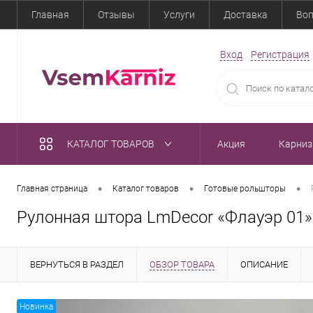
Главная
Отзывы
Услуги
Доставка
Воп
Вход
Регистрация
КАТАЛОГ ТОВАРОВ
Акция
Карни
•
•
•
Главная страница
Каталог товаров
Готовые рольшторы
Рулонная штора LmDecor «Флауэр 01
ВЕРНУТЬСЯ В РАЗДЕЛ
ОБЗОР ТОВАРА
ОПИСАНИЕ
Новинка