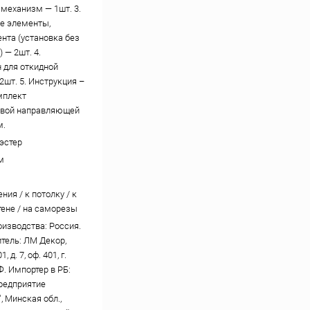
механизм — 1шт. 3.
е элементы,
ента (установка без
 — 2шт. 4.
 для откидной
2шт. 5. Инструкция –
омплект
вой направляющей
м.
эстер
м
ния / к потолку / к
тене / на саморезы
оизводства: Россия.
тель: ЛМ Декор,
, д. 7, оф. 401, г.
Ф. Импортер в РБ:
редприятие
, Минская обл.,