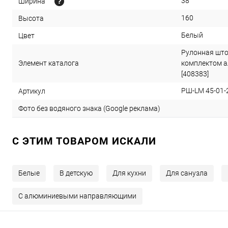
38
Ширина
160
Высота
Белый
Цвет
Рулонная што
Элемент каталога
комплектом 
[408383]
РШ-LM 45-01-
Артикул
Фото без водяного знака (Google реклама)
C ЭТИМ ТОВАРОМ ИСКАЛИ
Белые
В детскую
Для кухни
Для санузла
С алюминиевыми направляющими