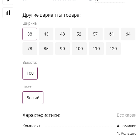
Другие варианты товара:
Ширина:
38
43
48
52
57
61
64
78
85
90
100
110
120
Высота:
160
Цвет:
Белый
Характеристики:
Все хара
Комплект
Алюминие
1. Рольшто