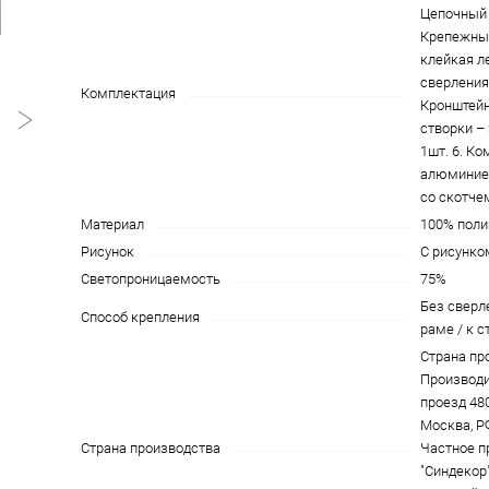
Цепочный 
Крепежны
клейкая л
сверления)
Комплектация
Кронштейн
створки – 
1шт. 6. К
алюминие
со скотче
Материал
100% поли
Рисунок
С рисунко
Светопроницаемость
75%
Без сверле
Способ крепления
раме / к с
Страна пр
Производи
проезд 4801
Москва, Р
Страна производства
Частное п
"Синдекор"