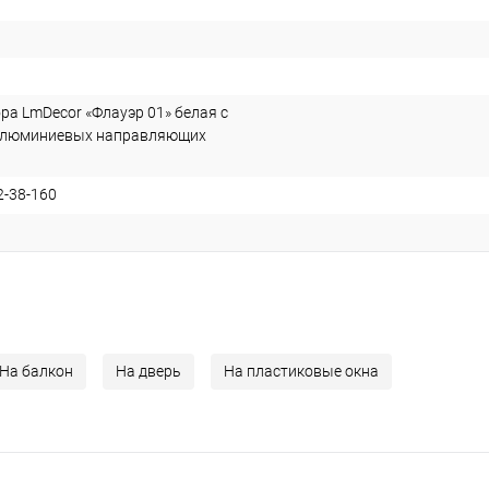
ра LmDecor «Флауэр 01» белая с
алюминиевых направляющих
2-38-160
На балкон
На дверь
На пластиковые окна