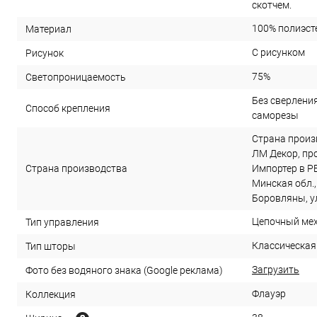
скотчем.
100% полиэст
Материал
С рисунком
Рисунок
75%
Светопроницаемость
Без сверления 
Способ крепления
саморезы
Страна произ
ЛМ Декор, прое
Страна производства
Импортер в РБ
Минская обл.,
Боровляны, ул
Цепочный ме
Тип управления
Классическая
Тип шторы
Загрузить
Фото без водяного знака (Google реклама)
Флауэр
Коллекция