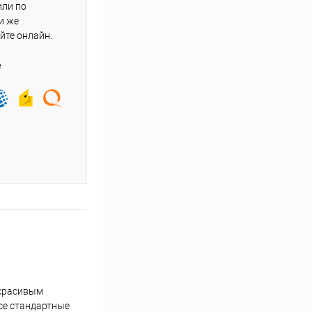
или по
и же
йте онлайн.
е
 красивым
се стандартные