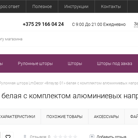
рос ответ
Полезное
Инструкции
Контакты
+375 29 166 04 24
З
С 9:00 До 21:00 Ежедневно
зы
Рулонные шторы
Шторы
Шторы под заказ
Рулонная штора LmDecor «Флауэр 01» белая с комплектом алюминиевых нап
» белая с комплектом алюминиевых на
ХАРАКТЕРИСТИКИ
ПОХОЖИЕ ТОВАРЫ
АКСЕССУАРЫ
ФА
Отзывов: 0
Добавить отзыв