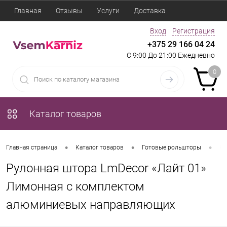
Главная
Отзывы
Услуги
Доставка
Вход
Регистрация
+375 29 166 04 24
С 9:00 До 21:00 Ежедневно
0
Каталог товаров
•
•
•
Главная страница
Каталог товаров
Готовые рольшторы
Ру
Рулонная штора LmDecor «Лайт 01»
Лимонная с комплектом
алюминиевых направляющих