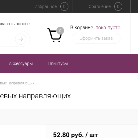
Избранное
0
Сравнение
0
аказать звонок
В корзине
пока пусто
0
Оформить заказ
Аксессуары
Плинтусы
иевых направляющих
ниевых направляющих
52.80 руб.
/ шт