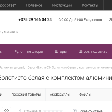
рос ответ
Полезное
Инструкции
Контакты
+375 29 166 04 24
З
С 9:00 До 21:00 Ежедневно
зы
Рулонные шторы
Шторы
Шторы под заказ
Рулонная штора LmDecor «Бэлла 03» Золотисто-белая с комплектом алюмин
 Золотисто-белая с комплектом алюми
КИ
ПОХОЖИЕ ТОВАРЫ
АКСЕССУАРЫ
ФАЙЛЫ
Отзывов: 0
Добавить отзыв