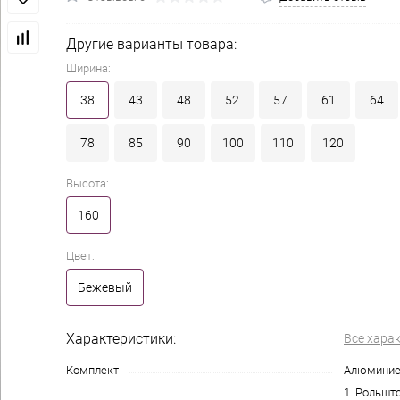
Другие варианты товара:
Ширина:
38
43
48
52
57
61
64
78
85
90
100
110
120
Высота:
160
Цвет:
Бежевый
Характеристики:
Все хара
Комплект
Алюминие
1. Рольшто