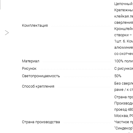
Цепочный 
Крепежны
клейкая л
сверления)
Комплектация
Кронштейн
створки – 
1шт. 6. К
алюминие
со скотче
Материал
100% поли
Рисунок
С рисунко
Светопроницаемость
50%
Без сверле
Способ крепления
раме / к с
Страна пр
Производи
проезд 4801
Москва, Р
Страна производства
Частное п
"Синдекор"