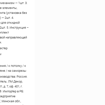
механизм — 1шт. 3.
е элементы,
ента (установка без
 — 2шт. 4.
 для откидной
2шт. 5. Инструкция –
омплект
вой направляющей
м.
эстер
м
ния / к потолку / к
тене / на саморезы
оизводства: Россия.
тель: ЛМ Декор,
, д. 7, оф. 401, г.
Ф. Импортер в РБ:
редприятие
, Минская обл.,