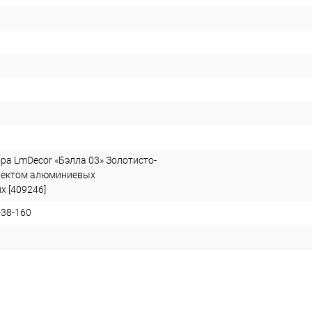
ра LmDecor «Бэлла 03» Золотисто-
лектом алюминиевых
 [409246]
38-160