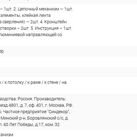
– 1шт. 2. Цепочный механизм — 1шт.
 элементы, клейкая лента
з сверления) — 2шт. 4. Кронштейн
створки – 2шт. 5. Инструкция – 1шт.
алюминиевой направляющей со
ер
/ к потолку / к раме / к стене / на
водства: Россия. Производитель:
зд 4801, д. 7, оф. 401, г. Москва, РФ.
: Частное предприятие "Синдекор",
 Минский р-н, Боровлянский с/с, д.
. 40 Лет Победы, д.17, ком. 32
ханизм