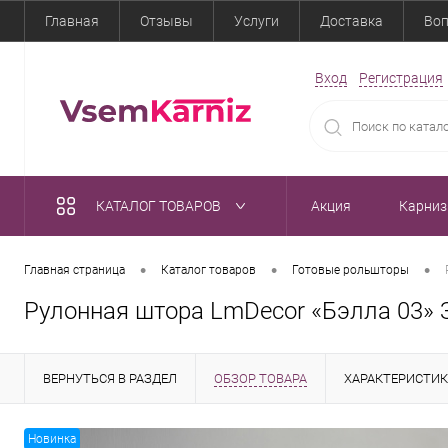
Главная
Отзывы
Услуги
Доставка
Воп
Вход
Регистрация
КАТАЛОГ ТОВАРОВ
Акция
Карни
•
•
•
Главная страница
Каталог товаров
Готовые рольшторы
Рулонная штора LmDecor «Бэлла 03»
ВЕРНУТЬСЯ В РАЗДЕЛ
ОБЗОР ТОВАРА
ХАРАКТЕРИСТИ
Новинка