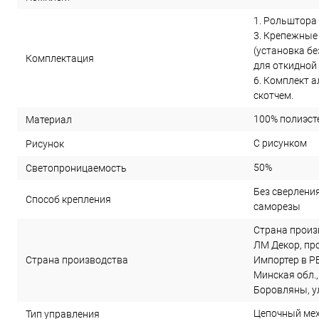
1. Рольштора 
3. Крепежные
(установка бе
Комплектация
для откидной 
6. Комплект 
скотчем.
100% полиэст
Материал
С рисунком
Рисунок
50%
Светопроницаемость
Без сверления 
Способ крепления
саморезы
Страна произ
ЛМ Декор, прое
Страна производства
Импортер в РБ
Минская обл.,
Боровляны, ул
Цепочный ме
Тип управления