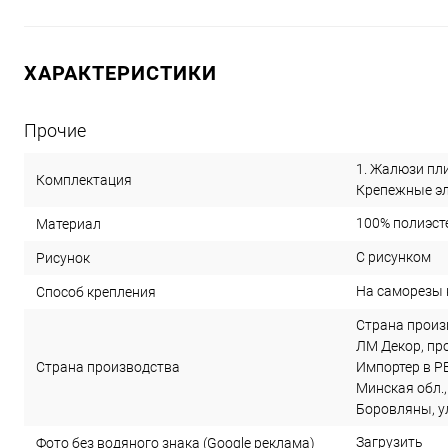
ХАРАКТЕРИСТИКИ
Прочие
1. Жалюзи пли
Комплектация
Крепежные эле
100% полиэст
Материал
С рисунком
Рисунок
На саморезы 
Способ крепления
Страна произ
ЛМ Декор, прое
Страна производства
Импортер в РБ
Минская обл.,
Боровляны, ул
Загрузить
Фото без водяного знака (Google реклама)