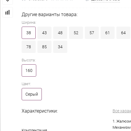
Другие варианты товара:
Ширина:
38
43
48
52
57
61
64
78
85
34
Высота:
160
Цвет:
Серый
Характеристики:
Все хара
1. Жалюзи 
Механизм 
Комплектация