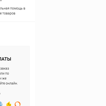
Скидки постоянным
льная помощь в
покупателям
е товаров
ЛАТЫ
 заказ
или по
и же
йте онлайн.
е