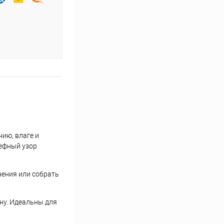
ию, влаге и
ьефный узор
нения или собрать
ену. Идеальны для