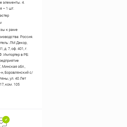
 элементы. 4.
 – 1 шт.
эстер
м
зы к раме
оизводства: Россия.
тель: ЛМ Декор,
, д. 7, оф. 401, г.
Ф. Импортер в РБ:
редприятие
, Минская обл.,
-н, Боровлянский с/
вляны, ул. 40 Лет
17, ком. 105