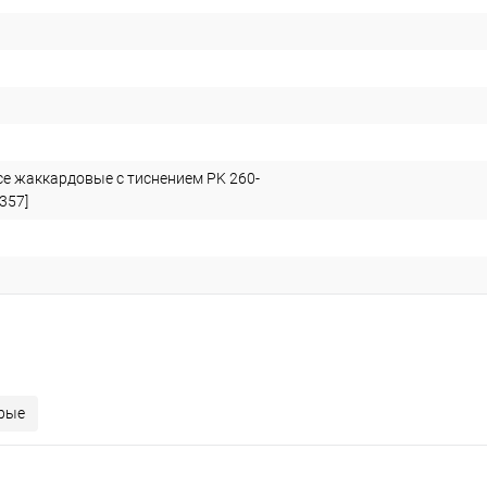
е жаккардовые с тиснением PK 260-
357]
рые