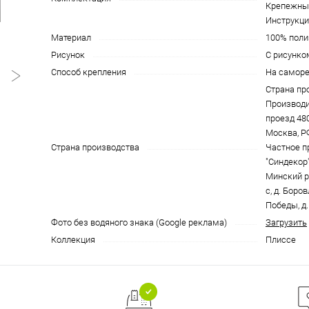
Крепежные
Инструкция
Материал
100% поли
Рисунок
С рисунко
Способ крепления
На саморе
Страна пр
Производи
проезд 4801
Москва, Р
Страна производства
Частное п
"Синдекор"
Минский р
с, д. Боро
Победы, д.
Фото без водяного знака (Google реклама)
Загрузить
Коллекция
Плиссе