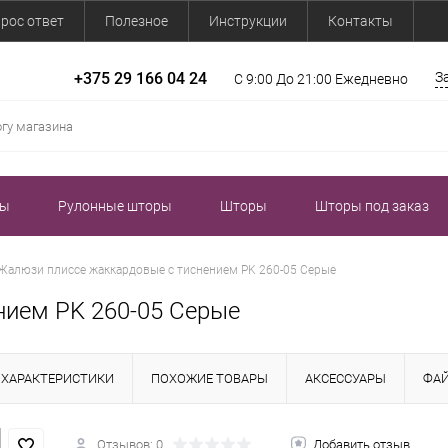
рос ответ
Полезное
Инструкции
Контакты
+375 29 166 04 24
З
С 9:00 До 21:00 Ежедневно
зы
Рулонные шторы
Шторы
Шторы под заказ
Жалюзи плиссе жаккардовые с тиснением PK 260-05 Серые
нием PK 260-05 Серые
ХАРАКТЕРИСТИКИ
ПОХОЖИЕ ТОВАРЫ
АКСЕССУАРЫ
ФА
Отзывов: 0
Добавить отзыв