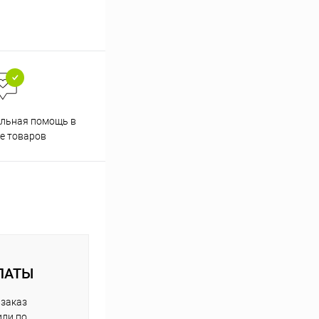
Скидки постоянным
льная помощь в
покупателям
е товаров
ЛАТЫ
 заказ
или по