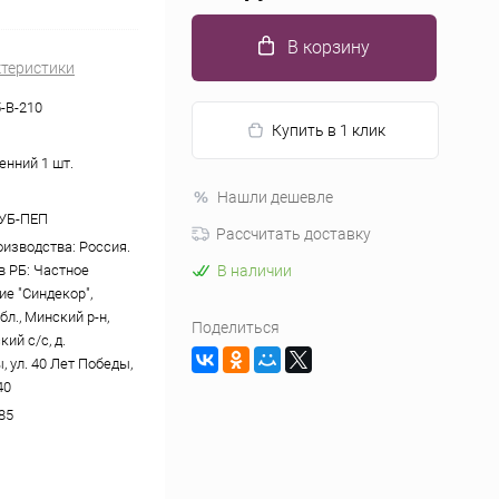
В корзину
ктеристики
-В-210
Купить в 1 клик
енний 1 шт.
Нашли дешевле
ДУБ-ПЕП
Рассчитать доставку
оизводства: Россия.
в РБ: Частное
В наличии
ие "Синдекор",
л., Минский р-н,
Поделиться
ий с/с, д.
 ул. 40 Лет Победы,
40
85