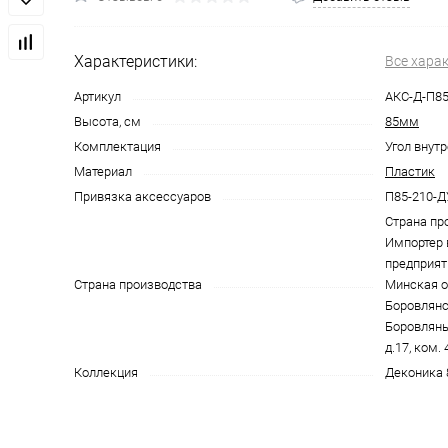
Характеристики:
Все хара
Артикул
АКС-Д-П85
Высота, см
85мм
Комплектация
Угол внутр
Материал
Пластик
Привязка аксессуаров
П85-210-
Страна пр
Импортер 
предприят
Страна производства
Минская об
Боровлянск
Боровляны,
д.17, ком. 
Коллекция
Деконика 