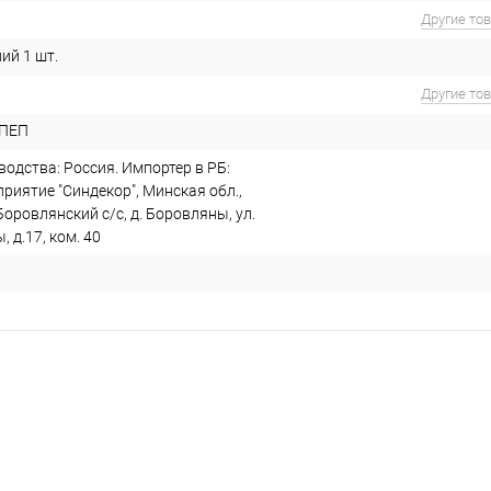
Другие то
ий 1 шт.
Другие то
-ПЕП
одства: Россия. Импортер в РБ:
риятие "Синдекор", Минская обл.,
Боровлянский с/с, д. Боровляны, ул.
 д.17, ком. 40