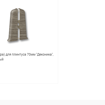
В корзину
В корз
 клик
Сравнение
Купить в 1 клик
ое
В наличии
В избранное
ра) для плинтуса 70мм "Деконика",
рый
В корзину