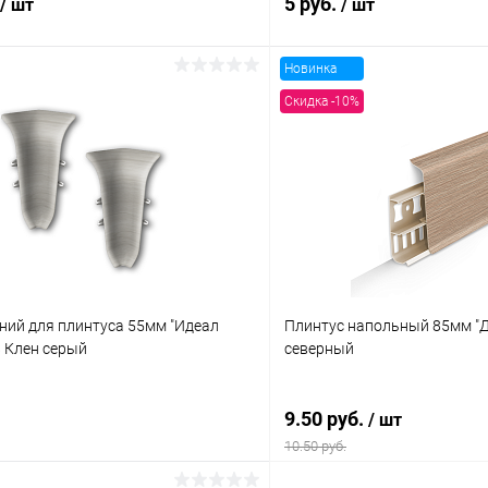
5 руб.
/ шт
/ шт
Новинка
В корзину
В корз
Скидка -10%
 клик
Сравнение
Купить в 1 клик
ое
В наличии
В избранное
ний для плинтуса 55мм "Идеал
Плинтус напольный 85мм "Д
8 Клен серый
северный
9.50 руб.
/ шт
10.50 руб.