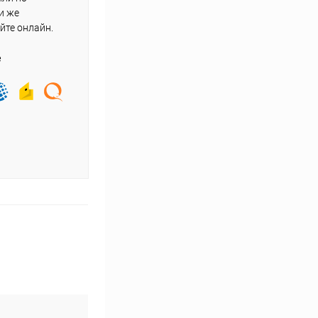
и же
йте онлайн.
е