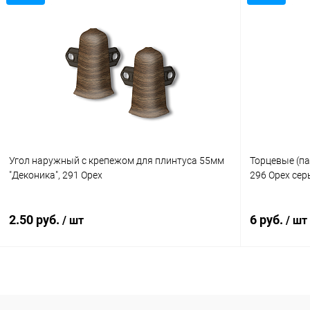
В корзину
Купить в 1 клик
Сравнение
Купить в 1
В избранное
В наличии
В избранн
Угол наружный с крепежом для плинтуса 55мм
Торцевые (па
"Деконика", 291 Орех
296 Орех се
2.50 руб.
6 руб.
/ шт
/ шт
В корзину