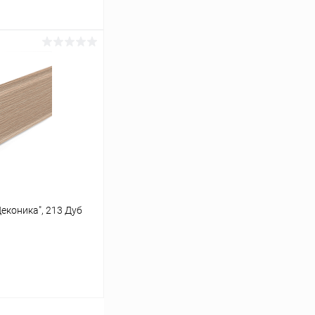
ину
Сравнение
В наличии
еконика", 213 Дуб