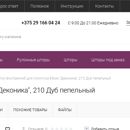
рос ответ
Полезное
Инструкции
Контакты
+375 29 166 04 24
З
С 9:00 До 21:00 Ежедневно
зы
Рулонные шторы
Шторы
Шторы под заказ
гол внутренний для плинтуса 85мм "Деконика", 210 Дуб пепельный
Деконика", 210 Дуб пепельный
КИ
ПОХОЖИЕ ТОВАРЫ
ФАЙЛЫ
Отзывов: 0
Добавить отзыв