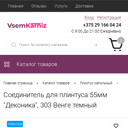
Главная
Отзывы
Услуги
Доставка
Вход
Регистрация
+375 29 166 04 24
С 9:00 До 21:00 Ежедневно
0
Каталог товаров
•
•
•
Главная страница
Каталог товаров
Плинтус напольный
Сое
Соединитель для плинтуса 55мм
"Деконика", 303 Венге темный
Новинка