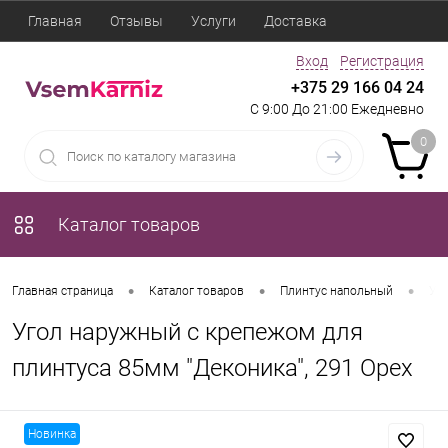
Главная
Отзывы
Услуги
Доставка
Вход
Регистрация
+375 29 166 04 24
С 9:00 До 21:00 Ежедневно
0
Каталог товаров
•
•
•
Главная страница
Каталог товаров
Плинтус напольный
Уго
Угол наружный с крепежом для
плинтуса 85мм "Деконика", 291 Орех
Новинка