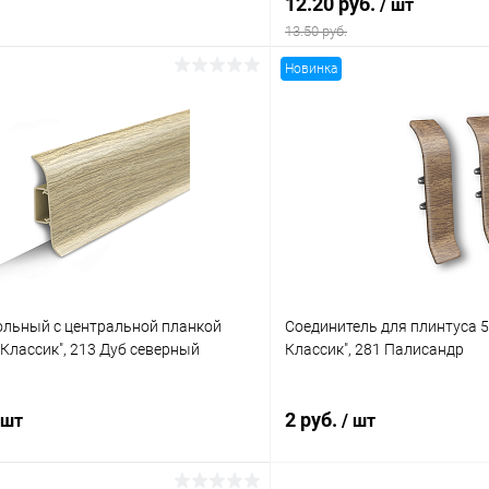
12.20 руб.
/ шт
13.50 руб.
Новинка
В корзину
В корз
 клик
Сравнение
Купить в 1 клик
ое
В наличии
В избранное
ольный с центральной планкой
Соединитель для плинтуса 
Классик", 213 Дуб северный
Классик", 281 Палисандр
2 руб.
 шт
/ шт