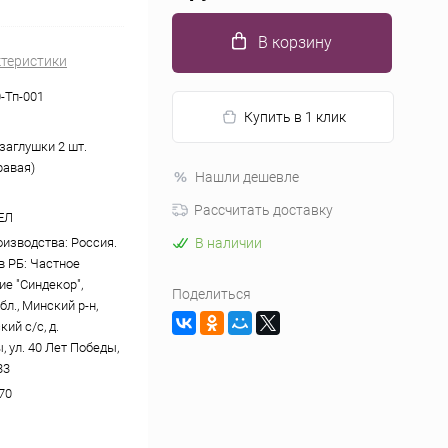
В корзину
ктеристики
-Тп-001
Купить в 1 клик
заглушки 2 шт.
равая)
Нашли дешевле
Рассчитать доставку
ЕЛ
оизводства: Россия.
В наличии
в РБ: Частное
ие "Синдекор",
Поделиться
л., Минский р-н,
ий с/с, д.
 ул. 40 Лет Победы,
33
70