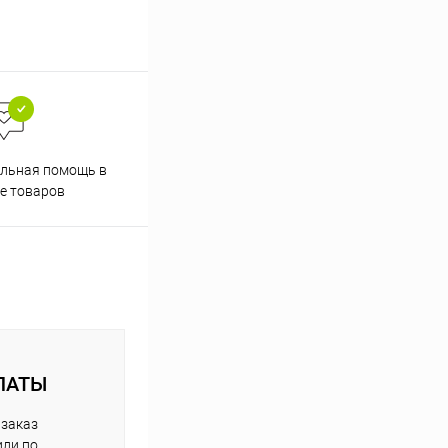
Скидки постоянным
льная помощь в
покупателям
е товаров
ЛАТЫ
 заказ
или по