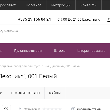
рос ответ
Полезное
Инструкции
Контакты
+375 29 166 04 24
З
С 9:00 До 21:00 Ежедневно
зы
Рулонные шторы
Шторы
Шторы под заказ
орцевые (пара) для плинтуса 70мм "Деконика", 001 Белый
Деконика", 001 Белый
КИ
ПОХОЖИЕ ТОВАРЫ
ФАЙЛЫ
Отзывов: 0
Добавить отзыв