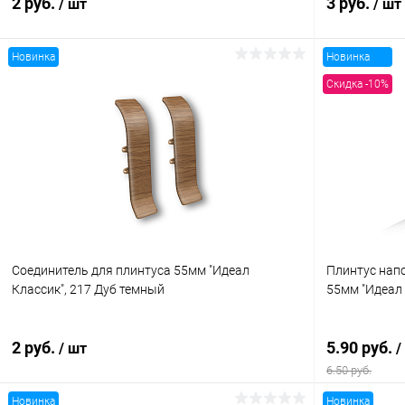
2 руб.
3 руб.
/ шт
/ шт
Новинка
Новинка
В корзину
Скидка -10%
Купить в 1 клик
Сравнение
Купить в 1
В избранное
В наличии
В избранн
Соединитель для плинтуса 55мм "Идеал
Плинтус нап
Классик", 217 Дуб темный
55мм "Идеал 
2 руб.
5.90 руб.
/ шт
/
6.50 руб.
Новинка
Новинка