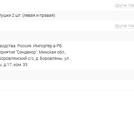
Другие то
ушки 2 шт. (левая и правая)
Другие то
одства: Россия. Импортер в РБ:
риятие "Синдекор", Минская обл.,
Боровлянский с/с, д. Боровляны, ул.
 д.17, ком. 33