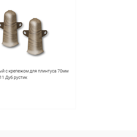
В корзину
В корз
 клик
Сравнение
Купить в 1 клик
ое
В наличии
В избранное
ый с крепежом для плинтуса 70мм
211 Дуб рустик
В корзину