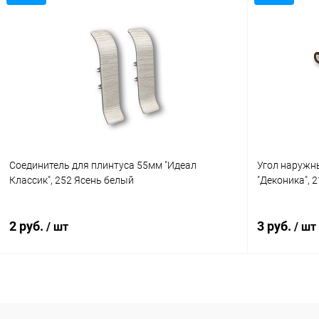
В корзину
Купить в 1 клик
Сравнение
Купить в 1
В избранное
В наличии
В избранн
Соединитель для плинтуса 55мм "Идеал
Угол наружн
Классик", 252 Ясень белый
"Деконика", 
2 руб.
3 руб.
/ шт
/ шт
В корзину