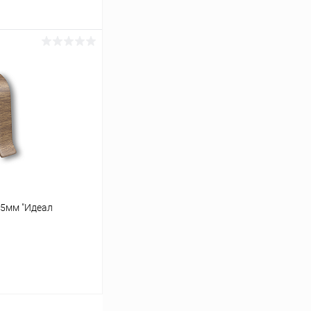
ину
Сравнение
В наличии
55мм "Идеал