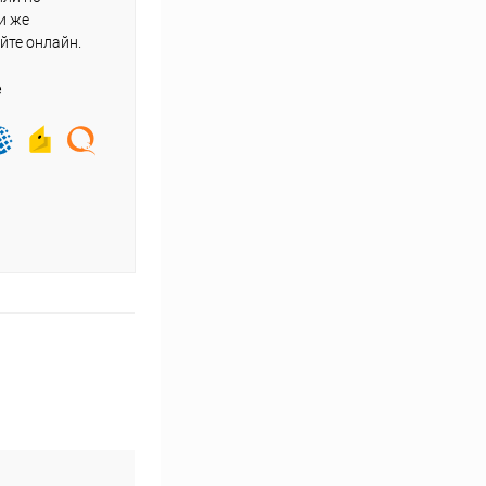
и же
йте онлайн.
е