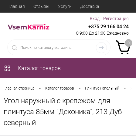
Главная
Отзывы
Услуги
Доставка
Вход
Регистрация
+375 29 166 04 24
С 9:00 До 21:00 Ежедневно
0
Каталог товаров
•
•
•
Главная страница
Каталог товаров
Плинтус напольный
Уго
Угол наружный с крепежом для
плинтуса 85мм "Деконика", 213 Дуб
северный