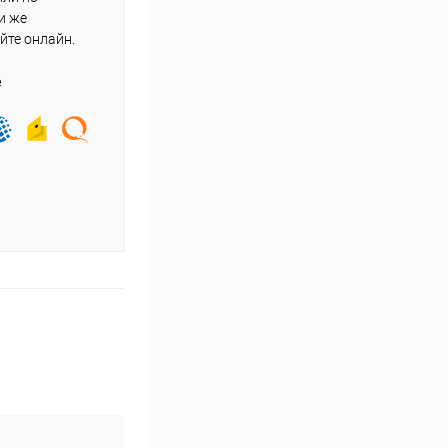
и же
йте онлайн.
е