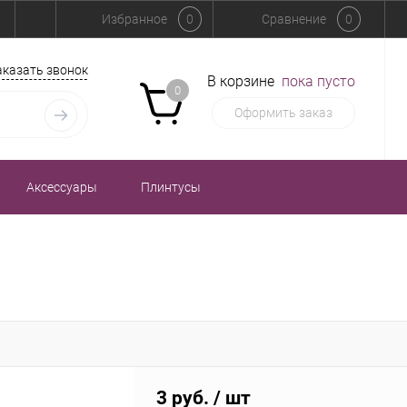
Избранное
0
Сравнение
0
аказать звонок
В корзине
пока пусто
0
Оформить заказ
Аксессуары
Плинтусы
3 руб.
/ шт