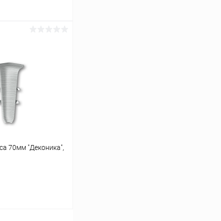
ину
Сравнение
В наличии
са 70мм "Деконика",