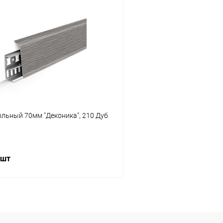
В корзину
В корз
 клик
Сравнение
Купить в 1 клик
ое
В наличии
В избранное
льный 70мм "Деконика", 210 Дуб
 шт
В корзину