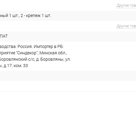
Другие то
ный 1 шт., 2 - крепеж 1 шт.
Другие то
-ПАТ
одства: Россия. Импортер в РБ:
риятие "Синдекор", Минская обл.,
Боровлянский с/с, д. Боровляны, ул.
 д.17, ком. 33