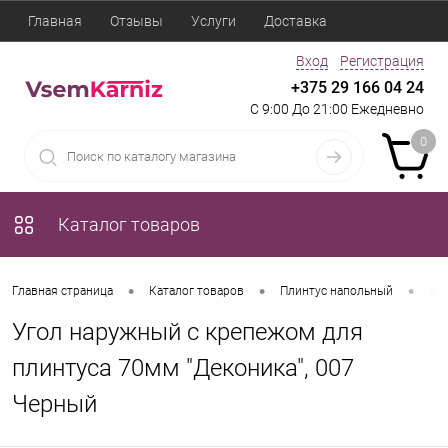
Главная
Отзывы
Услуги
Доставка
Вход
Регистрация
+375 29 166 04 24
С 9:00 До 21:00 Ежедневно
0
Каталог товаров
•
•
•
Главная страница
Каталог товаров
Плинтус напольный
Уго
Угол наружный с крепежом для
плинтуса 70мм "Деконика", 007
Черный