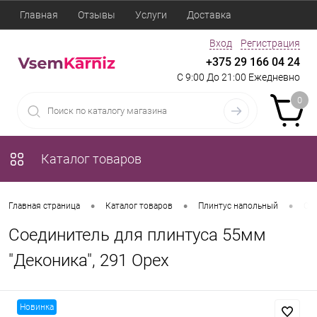
Главная
Отзывы
Услуги
Доставка
Вход
Регистрация
+375 29 166 04 24
С 9:00 До 21:00 Ежедневно
0
Каталог товаров
•
•
•
Главная страница
Каталог товаров
Плинтус напольный
Сое
Соединитель для плинтуса 55мм
"Деконика", 291 Орех
Новинка