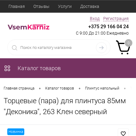
Главная
Отзывы
Услуги
Доставка
Вход
Регистрация
+375 29 166 04 24
С 9:00 До 21:00 Ежедневно
0
Каталог товаров
•
•
•
Главная страница
Каталог товаров
Плинтус напольный
Тор
Торцевые (пара) для плинтуса 85мм
"Деконика", 263 Клен северный
Новинка