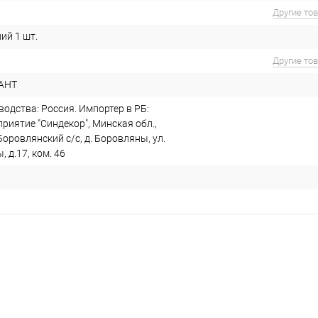
Другие то
ий 1 шт.
Другие то
-АНТ
одства: Россия. Импортер в РБ:
риятие "Синдекор", Минская обл.,
Боровлянский с/с, д. Боровляны, ул.
 д.17, ком. 46