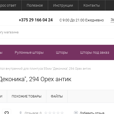
рос ответ
Полезное
Инструкции
Контакты
+375 29 166 04 24
З
С 9:00 До 21:00 Ежедневно
зы
Рулонные шторы
Шторы
Шторы под заказ
гол внутренний для плинтуса 55мм "Деконика", 294 Орех антик
еконика", 294 Орех антик
КИ
ПОХОЖИЕ ТОВАРЫ
ФАЙЛЫ
Отзывов: 0
Добавить отзыв