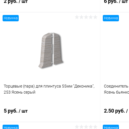
2 руб.
6 руб.
/ шт
/ шт
Новинка
Новинка
В корзину
Купить в 1 клик
Сравнение
Купить в 1
В избранное
В наличии
В избранн
Торцевые (пара) для плинтуса 55мм "Деконика",
Соединитель 
253 Ясень серый
Ясень бьянк
5 руб.
2.50 руб.
/ шт
/
Новинка
Новинка