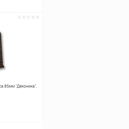
ину
Сравнение
В наличии
са 85мм "Деконика",