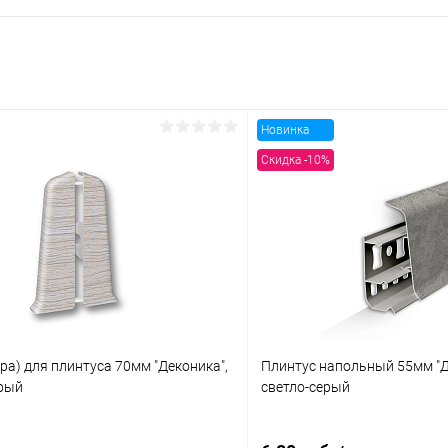
Новинка
Скидка -10%
ра) для плинтуса 70мм "Деконика",
Плинтус напольный 55мм "Д
ерый
светло-серый