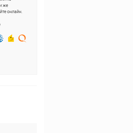
и же
йте онлайн.
е