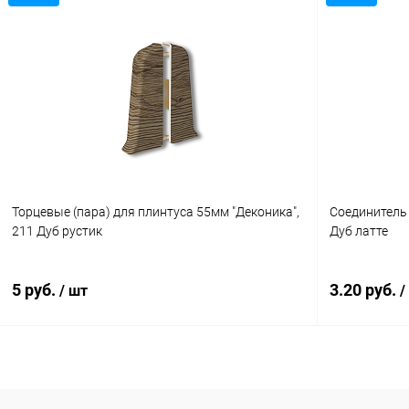
В корзину
Купить в 1 клик
Сравнение
Купить в 1
В избранное
В наличии
В избранн
Торцевые (пара) для плинтуса 55мм "Деконика",
Соединитель 
211 Дуб рустик
Дуб латте
5 руб.
3.20 руб.
/ шт
/
В корзину