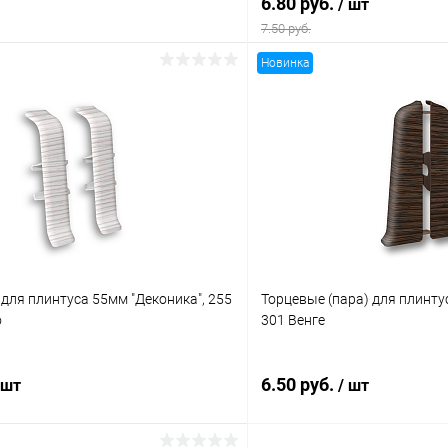
6.80 руб.
/ шт
7.50 руб.
Новинка
В корзину
В корз
 клик
Сравнение
Купить в 1 клик
ое
В наличии
В избранное
для плинтуса 55мм "Деконика", 255
Торцевые (пара) для плинту
о
301 Венге
6.50 руб.
 шт
/ шт