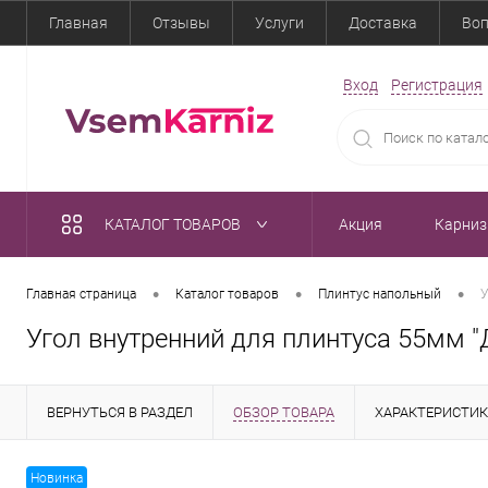
Главная
Отзывы
Услуги
Доставка
Воп
Вход
Регистрация
КАТАЛОГ ТОВАРОВ
Акция
Карни
•
•
•
Главная страница
Каталог товаров
Плинтус напольный
У
Угол внутренний для плинтуса 55мм "Д
ВЕРНУТЬСЯ В РАЗДЕЛ
ОБЗОР ТОВАРА
ХАРАКТЕРИСТИ
Новинка