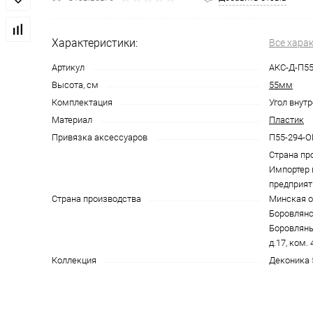
Характеристики:
Все хара
Артикул
АКС-Д-П55
Высота, см
55мм
Комплектация
Угол внутр
Материал
Пластик
Привязка аксессуаров
П55-294-
Страна пр
Импортер 
предприят
Страна производства
Минская об
Боровлянск
Боровляны,
д.17, ком. 
Коллекция
Деконика 