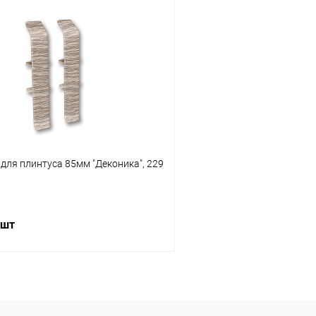
В корзину
В корз
 клик
Сравнение
Купить в 1 клик
ое
В наличии
В избранное
для плинтуса 85мм "Деконика", 229
 шт
В корзину