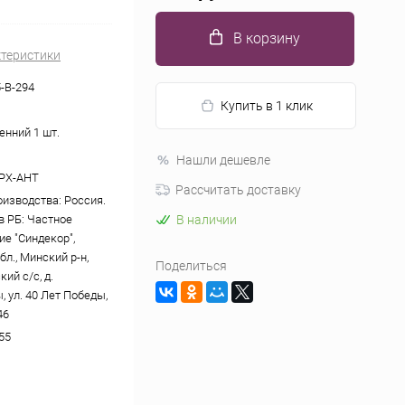
В корзину
ктеристики
-В-294
Купить в 1 клик
енний 1 шт.
Нашли дешевле
ОРХ-АНТ
Рассчитать доставку
оизводства: Россия.
в РБ: Частное
В наличии
ие "Синдекор",
л., Минский р-н,
Поделиться
ий с/с, д.
 ул. 40 Лет Победы,
46
55