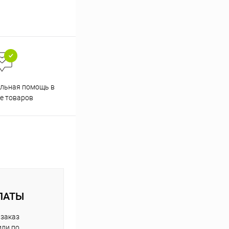
Скидки постоянным
льная помощь в
покупателям
е товаров
ЛАТЫ
 заказ
или по