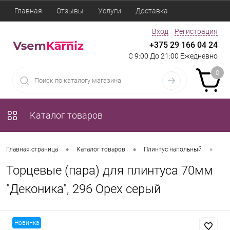
Главная
Отзывы
Услуги
Доставка
Вход
Регистрация
+375 29 166 04 24
С 9:00 До 21:00 Ежедневно
0
Каталог товаров
•
•
•
Главная страница
Каталог товаров
Плинтус напольный
Тор
Торцевые (пара) для плинтуса 70мм
"Деконика", 296 Орех серый
Новинка