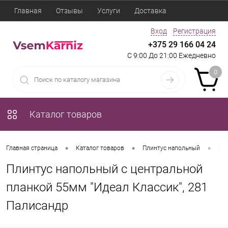
Главная
Отзывы
Услуги
Доставка
Вход
Регистрация
+375 29 166 04 24
С 9:00 До 21:00 Ежедневно
0
Каталог товаров
•
•
•
Главная страница
Каталог товаров
Плинтус напольный
Пли
Плинтус напольный с центральной
планкой 55мм "Идеал Классик", 281
Палисандр