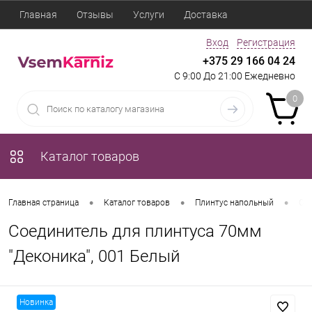
Главная
Отзывы
Услуги
Доставка
Вход
Регистрация
+375 29 166 04 24
С 9:00 До 21:00 Ежедневно
0
Каталог товаров
•
•
•
Главная страница
Каталог товаров
Плинтус напольный
Сое
Соединитель для плинтуса 70мм
"Деконика", 001 Белый
Новинка