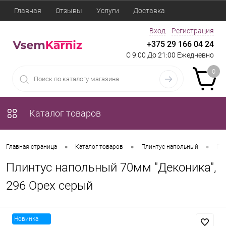
Главная
Отзывы
Услуги
Доставка
Вход
Регистрация
+375 29 166 04 24
С 9:00 До 21:00 Ежедневно
0
Каталог товаров
•
•
•
Главная страница
Каталог товаров
Плинтус напольный
Пли
Плинтус напольный 70мм "Деконика",
296 Орех серый
Новинка