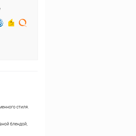
е
менного стиля.
вной блендой,