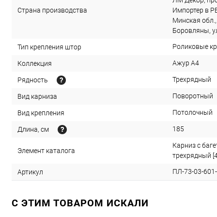
ЛМ Декор, прое
Страна производства
Импортер в РБ
Минская обл.,
Боровляны, ул
Роликовые к
Тип крепления штор
Ажур А4
Коллекция
Трехрядный
Рядность
Поворотный
Вид карниза
Потолочный
Вид крепления
185
Длина, см
Карниз с баге
Элемент каталога
трехрядный [
ПЛ-73-03-601-
Артикул
C ЭТИМ ТОВАРОМ ИСКАЛИ