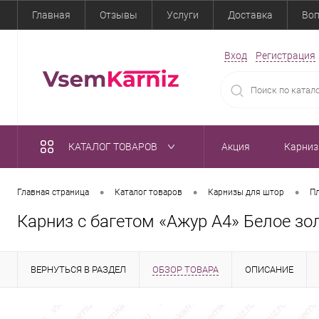
Главная
Отзывы
Услуги
Доставка
Воп
Вход
Регистрация
КАТАЛОГ ТОВАРОВ
Акция
Карни
•
•
•
Главная страница
Каталог товаров
Карнизы для штор
П
Карниз с багетом «Ажур А4» Белое зо
ВЕРНУТЬСЯ В РАЗДЕЛ
ОБЗОР ТОВАРА
ОПИСАНИЕ