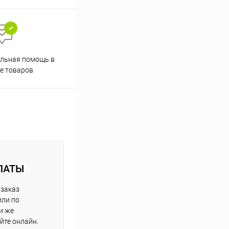
Скидки постоянным
льная помощь в
покупателям
е товаров
ЛАТЫ
 заказ
или по
и же
йте онлайн.