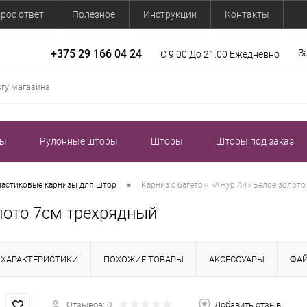
рос ответ
Полезное
Инструкции
Контакты
+375 29 166 04 24
З
С 9:00 До 21:00 Ежедневно
зы
Рулонные шторы
Шторы
Шторы под заказ
•
ластиковые карнизы для штор
Карниз с багетом «Ажур А4» Белое золот
лото 7см трехрядный
ХАРАКТЕРИСТИКИ
ПОХОЖИЕ ТОВАРЫ
АКСЕССУАРЫ
ФА
Отзывов: 0
Добавить отзыв