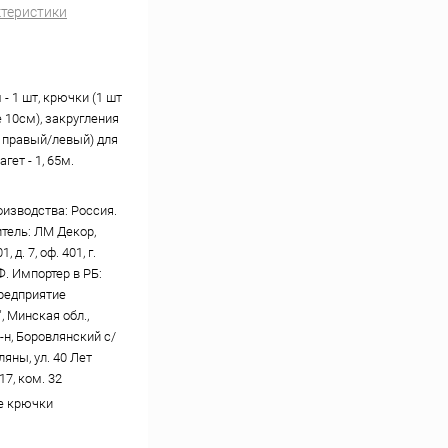
ктеристики
 - 1 шт, крючки (1 шт
 10см), закругления
 правый/левый) для
гет - 1, 65м.
оизводства: Россия.
тель: ЛМ Декор,
, д. 7, оф. 401, г.
Ф. Импортер в РБ:
редприятие
, Минская обл.,
-н, Боровлянский с/
вляны, ул. 40 Лет
17, ком. 32
е крючки