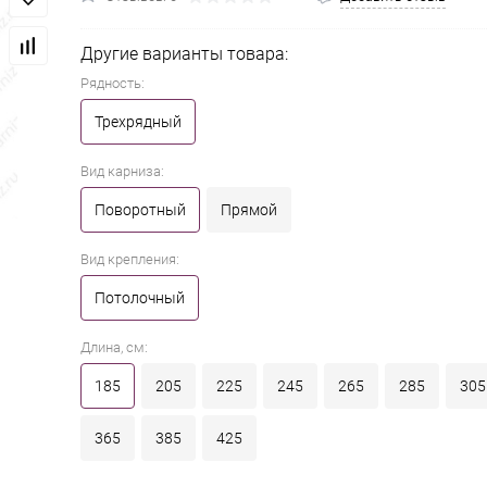
Другие варианты товара:
Рядность:
Трехрядный
Вид карниза:
Поворотный
Прямой
Вид крепления:
Потолочный
Длина, см:
185
205
225
245
265
285
305
365
385
425