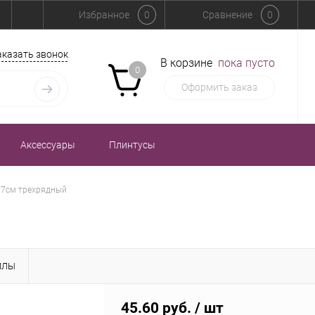
Избранное
0
Сравнение
0
аказать звонок
В корзине
пока пусто
0
Оформить заказ
Аксессуары
Плинтусы
о 7см трехрядный
ЙЛЫ
45.60 руб.
/ шт