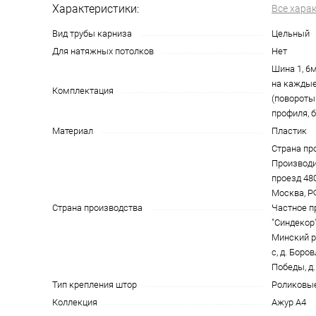
Характеристики:
Все хара
Вид трубы карниза
Цельный
Для натяжных потолков
Нет
Шина 1, 6м
на каждые
Комплектация
(повороты
профиля, ба
Материал
Пластик
Страна пр
Производи
проезд 4801
Москва, Р
Страна производства
Частное п
"Синдекор"
Минский р
с, д. Боро
Победы, д.
Тип крепления штор
Роликовы
Коллекция
Ажур А4