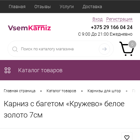
Главная
Отзывы
Услуги
Доставка
Вход
Регистрация
+375 29 166 04 24
С 9:00 До 21:00 Ежедневно
0
Каталог товаров
•
•
•
Главная страница
Каталог товаров
Карнизы для штор
Пла
Карниз с багетом «Кружево» белое
золото 7см