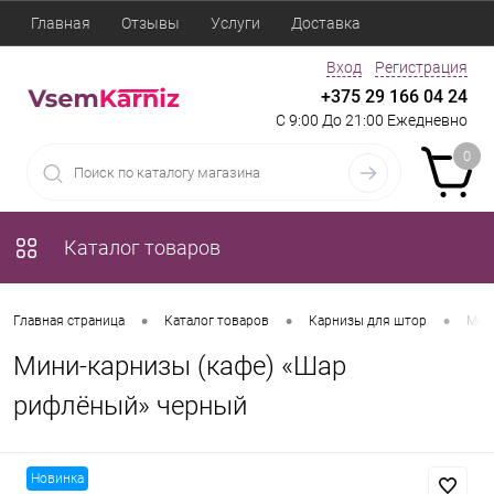
Главная
Отзывы
Услуги
Доставка
Вход
Регистрация
+375 29 166 04 24
С 9:00 До 21:00 Ежедневно
0
Каталог товаров
•
•
•
Главная страница
Каталог товаров
Карнизы для штор
Мет
Мини-карнизы (кафе) «Шар
рифлёный» черный
Новинка