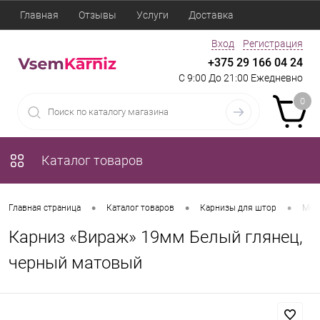
Главная
Отзывы
Услуги
Доставка
Вход
Регистрация
+375 29 166 04 24
С 9:00 До 21:00 Ежедневно
0
Каталог товаров
•
•
•
Главная страница
Каталог товаров
Карнизы для штор
Мет
Карниз «Вираж» 19мм Белый глянец,
черный матовый