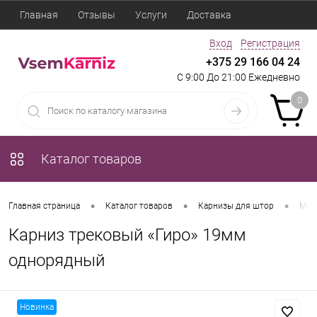
Главная
Отзывы
Услуги
Доставка
Вход
Регистрация
+375 29 166 04 24
С 9:00 До 21:00 Ежедневно
0
Каталог товаров
•
•
•
Главная страница
Каталог товаров
Карнизы для штор
Мет
Карниз трековый «Гиро» 19мм
однорядный
Новинка