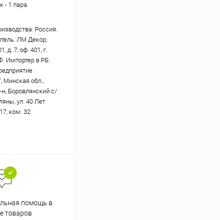
 - 1 пара.
оизводства: Россия.
тель: ЛМ Декор,
, д. 7, оф. 401, г.
Ф. Импортер в РБ:
редприятие
, Минская обл.,
-н, Боровлянский с/
вляны, ул. 40 Лет
17, ком. 32
Скидки постоянным
льная помощь в
покупателям
е товаров