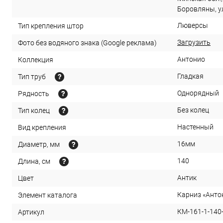
Боровляны, ул
Люверсы
Тип крепления штор
Загрузить
Фото без водяного знака (Google реклама)
Антонио
Коллекция
Гладкая
Тип труб
Однорядный
Рядность
Без колец
Тип колец
Настенный
Вид крепления
16мм
Диаметр, мм
140
Длина, см
Антик
Цвет
Карниз «Анто
Элемент каталога
КМ-161-1-140
Артикул