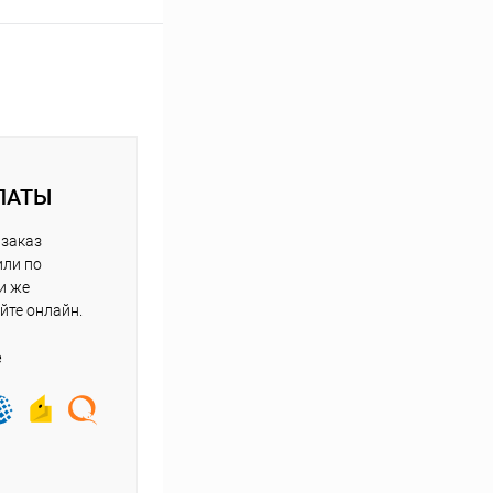
ЛАТЫ
 заказ
или по
и же
йте онлайн.
е