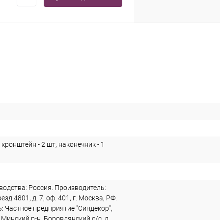
 кронштейн - 2 шт, наконечник - 1
водства: Россия. Производитель:
зд 4801, д. 7, оф. 401, г. Москва, РФ.
: Частное предприятие "Синдекор",
 Минский р-н, Боровлянский с/с, д.