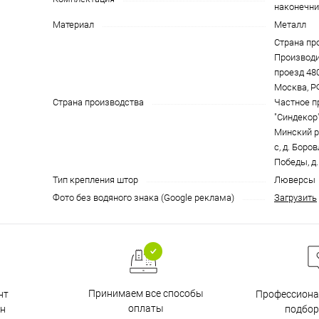
наконечник
Материал
Металл
Страна пр
Производи
проезд 4801
Москва, Р
Страна производства
Частное п
"Синдекор"
Минский р
с, д. Боро
Победы, д.
Тип крепления штор
Люверсы
Фото без водяного знака (Google реклама)
Загрузить
Принимаем все способы
нт
Профессиона
оплаты
н
подбор