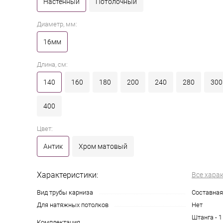
Настенный
Потолочный
Диаметр, мм:
16мм
Длина, см:
140
160
180
200
240
280
300
400
Цвет:
Антик
Хром матовый
Характеристики:
Все хара
Вид трубы карниза
Составная
Для натяжных потолков
Нет
Штанга - 1
Комплектация