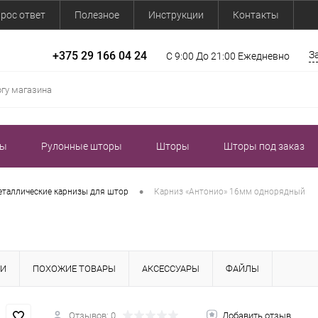
рос ответ
Полезное
Инструкции
Контакты
+375 29 166 04 24
З
С 9:00 До 21:00 Ежедневно
зы
Рулонные шторы
Шторы
Шторы под заказ
•
таллические карнизы для штор
Карниз «Антонио» 16мм однорядный
КИ
ПОХОЖИЕ ТОВАРЫ
АКСЕССУАРЫ
ФАЙЛЫ
Отзывов: 0
Добавить отзыв