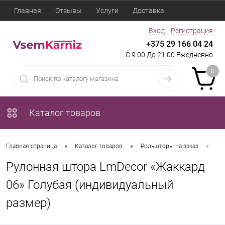
Главная
Отзывы
Услуги
Доставка
Вход
Регистрация
+375 29 166 04 24
С 9:00 До 21:00 Ежедневно
0
Каталог товаров
•
•
•
Главная страница
Каталог товаров
Рольшторы на заказ
Ру
Рулонная штора LmDecor «Жаккард
06» Голубая (индивидуальный
размер)