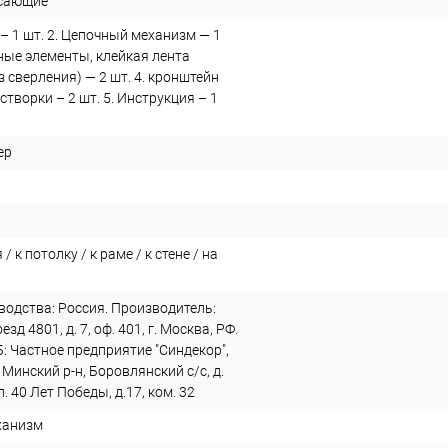
сающие
– 1 шт. 2. Цепочный механизм — 1
ные элементы, клейкая лента
з сверления) — 2 шт. 4. кронштейн
створки – 2 шт. 5. Инструкция – 1
ер
/ к потолку / к раме / к стене / на
водства: Россия. Производитель:
зд 4801, д. 7, оф. 401, г. Москва, РФ.
: Частное предприятие "Синдекор",
 Минский р-н, Боровлянский с/с, д.
. 40 Лет Победы, д.17, ком. 32
ханизм