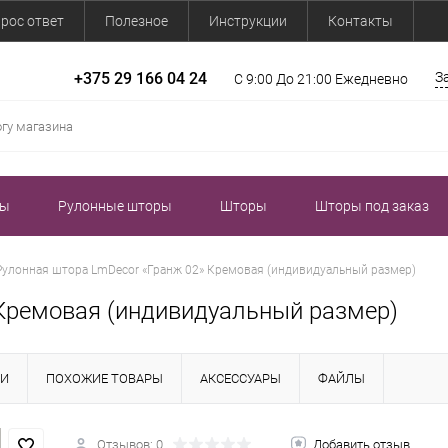
рос ответ
Полезное
Инструкции
Контакты
+375 29 166 04 24
З
С 9:00 До 21:00 Ежедневно
зы
Рулонные шторы
Шторы
Шторы под заказ
Рулонная штора LmDecor «Гранж 02» Кремовая (индивидуальный размер)
Кремовая (индивидуальный размер)
КИ
ПОХОЖИЕ ТОВАРЫ
АКСЕССУАРЫ
ФАЙЛЫ
Отзывов: 0
Добавить отзыв