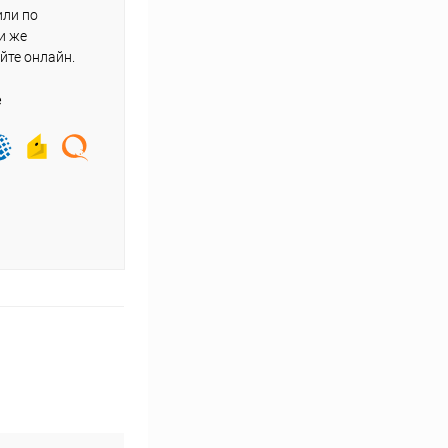
или по
и же
йте онлайн.
е