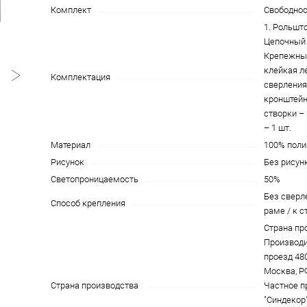
Комплект
Свободно
1. Рольшто
Цепочный 
Крепежны
клейкая л
Комплектация
сверления)
кронштейн
створки – 
– 1 шт.
Материал
100% поли
Рисунок
Без рисун
Светопроницаемость
50%
Без сверле
Способ крепления
раме / к с
Страна пр
Производи
проезд 4801
Москва, Р
Страна производства
Частное п
"Синдекор"