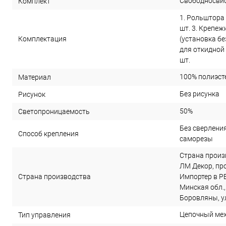
Свободносви
Комплект
1. Рольштора 
шт. 3. Крепеж
Комплектация
(установка бе
для откидной 
шт.
100% полиэст
Материал
Без рисунка
Рисунок
50%
Светопроницаемость
Без сверления 
Способ крепления
саморезы
Страна произ
ЛМ Декор, прое
Страна производства
Импортер в РБ
Минская обл.,
Боровляны, ул
Цепочный ме
Тип управления