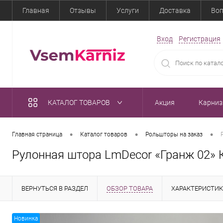
Главная
Отзывы
Услуги
Доставка
Воп
Вход
Регистрация
КАТАЛОГ ТОВАРОВ
Акция
Карни
•
•
•
Главная страница
Каталог товаров
Рольшторы на заказ
Рулонная штора LmDecor «Гранж 02» 
ВЕРНУТЬСЯ В РАЗДЕЛ
ОБЗОР ТОВАРА
ХАРАКТЕРИСТИ
Новинка