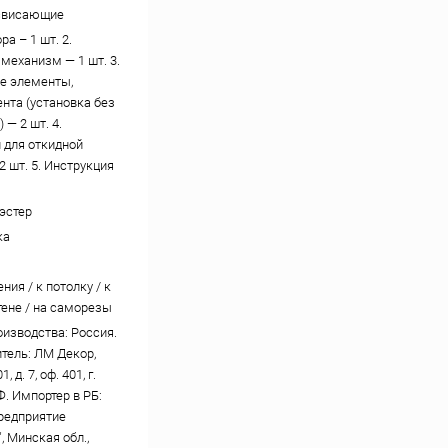
свисающие
ра – 1 шт. 2.
механизм — 1 шт. 3.
е элементы,
ента (установка без
 — 2 шт. 4.
 для откидной
2 шт. 5. Инструкция
эстер
ка
ния / к потолку / к
тене / на саморезы
оизводства: Россия.
тель: ЛМ Декор,
, д. 7, оф. 401, г.
Ф. Импортер в РБ:
редприятие
, Минская обл.,