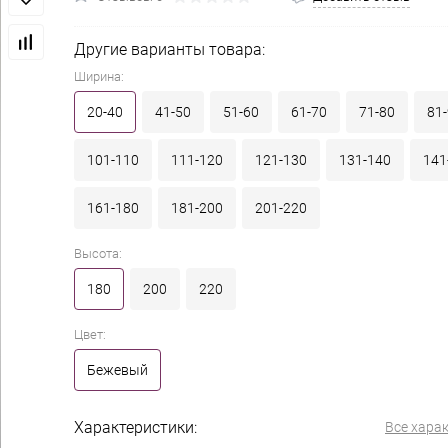
Другие варианты товара:
Ширина:
20-40
41-50
51-60
61-70
71-80
81
101-110
111-120
121-130
131-140
141
161-180
181-200
201-220
Высота:
180
200
220
Цвет:
Бежевый
Характеристики:
Все хара