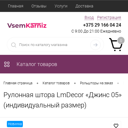
Главная
Отзывы
Услуги
Доставка
Вход
Регистрация
+375 29 166 04 24
С 9:00 До 21:00 Ежедневно
0
Каталог товаров
•
•
•
Главная страница
Каталог товаров
Рольшторы на заказ
Ру
Рулонная штора LmDecor «Джинс 05»
(индивидуальный размер)
Новинка