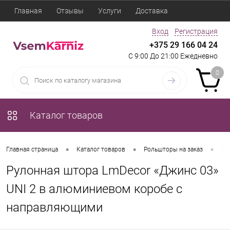
Главная
Отзывы
Услуги
Доставка
Вход
Регистрация
+375 29 166 04 24
С 9:00 До 21:00 Ежедневно
0
Каталог товаров
•
•
•
Главная страница
Каталог товаров
Рольшторы на заказ
Ру
Рулонная штора LmDecor «Джинс 03»
UNI 2 в алюминиевом коробе с
направляющими