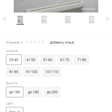
Отзывов: 0
Добавить отзыв
Ширина:
25-40
41-50
51-60
61-70
71-80
81-90
91-100
101-110
Высота:
до 160
до 180
до 200
Цвет: