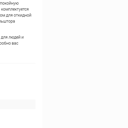
спокойную
а комплектуется
ном для откидной
ольштора
 для людей и
робно вас