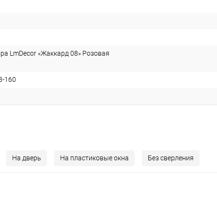
ра LmDecor «Жаккард 08» Розовая
8-160
На дверь
На пластиковые окна
Без сверления