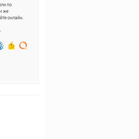
или по
и же
йте онлайн.
е