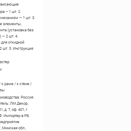
свисающие
ра – 1 шт. 2.
механизм — 1 шт. 3.
е элементы,
ента (установка без
 — 2 шт. 4.
 для откидной
2 шт. 5. Инструкция
эстер
м
 к раме / к стене /
езы
оизводства: Россия.
тель: ЛМ Декор,
, д. 7, оф. 401, г.
Ф. Импортер в РБ:
редприятие
, Минская обл.,