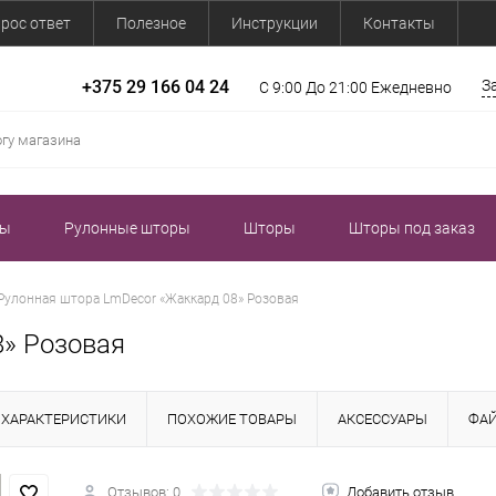
рос ответ
Полезное
Инструкции
Контакты
+375 29 166 04 24
З
С 9:00 До 21:00 Ежедневно
зы
Рулонные шторы
Шторы
Шторы под заказ
Рулонная штора LmDecor «Жаккард 08» Розовая
8» Розовая
ХАРАКТЕРИСТИКИ
ПОХОЖИЕ ТОВАРЫ
АКСЕССУАРЫ
ФА
Отзывов: 0
Добавить отзыв