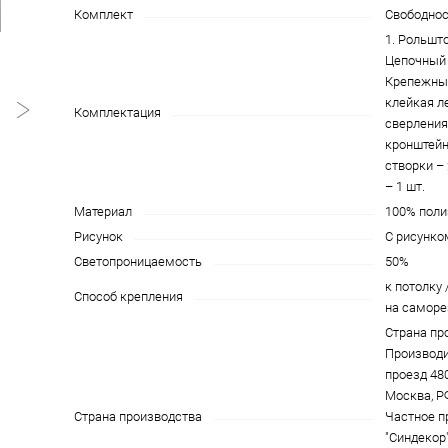
Комплект
Свободно
1. Рольшто
Цепочный 
Крепежны
клейкая л
Комплектация
сверления)
кронштейн
створки – 
– 1 шт.
Материал
100% поли
Рисунок
С рисунко
Светопроницаемость
50%
к потолку /
Способ крепления
на самор
Страна пр
Производи
проезд 4801
Москва, Р
Страна производства
Частное п
"Синдекор"