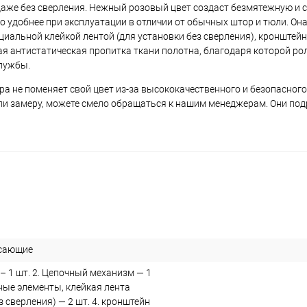
даже без сверления. Нежный розовый цвет создаст безмятежную и 
 удобнее при эксплуатации в отличии от обычных штор и тюли. Он
альной клейкой лентой (для установки без сверления), кронштей
бая антистатическая пропитка ткани полотна, благодаря которой р
службы.
ра не поменяет свой цвет из-за высококачественного и безопасного
или замеру, можете смело обращаться к нашим менеджерам. Они под
сающие
– 1 шт. 2. Цепочный механизм — 1
ные элементы, клейкая лента
з сверления) — 2 шт. 4. кронштейн