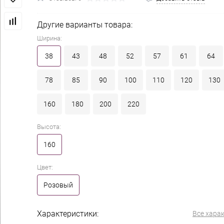
Другие варианты товара:
Ширина:
38
43
48
52
57
61
64
78
85
90
100
110
120
130
160
180
200
220
Высота:
160
Цвет:
Розовый
Характеристики:
Все хара