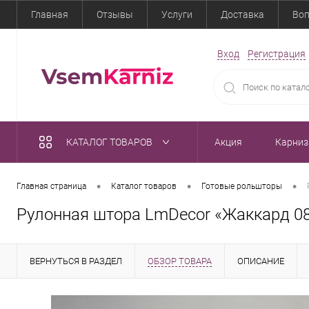
Главная
Отзывы
Услуги
Доставка
Воп
Вход
Регистрация
КАТАЛОГ ТОВАРОВ
Акция
Карни
•
•
•
Главная страница
Каталог товаров
Готовые рольшторы
Рулонная штора LmDecor «Жаккард 0
ВЕРНУТЬСЯ В РАЗДЕЛ
ОБЗОР ТОВАРА
ОПИСАНИЕ