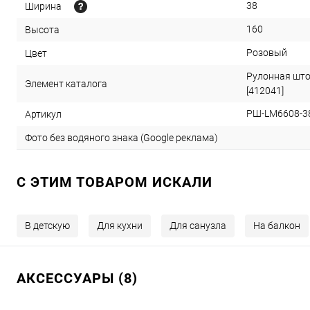
38
Ширина
160
Высота
Розовый
Цвет
Рулонная што
Элемент каталога
[412041]
РШ-LM6608-3
Артикул
Фото без водяного знака (Google реклама)
C ЭТИМ ТОВАРОМ ИСКАЛИ
В детскую
Для кухни
Для санузла
На балкон
АКСЕССУАРЫ (8)