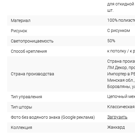
для откидной 
шт.
100% полиэст
Материал
С рисунком
Рисунок
50%
Светопроницаемость
к потолку / к 
Способ крепления
Страна произ
ЛМ Декор, прое
Страна производства
Импортер в РБ
Минская обл.,
Боровляны, ул
Цепочный ме
Тип управления
Классическая
Тип шторы
Загрузить
Фото без водяного знака (Google реклама)
Жаккард
Коллекция