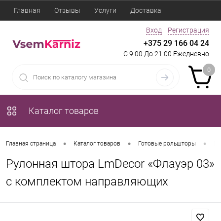
Главная
Отзывы
Услуги
Доставка
Вход
Регистрация
+375 29 166 04 24
С 9:00 До 21:00 Ежедневно
0
Каталог товаров
•
•
•
Главная страница
Каталог товаров
Готовые рольшторы
Ру
Рулонная штора LmDecor «Флауэр 03»
с комплектом направляющих