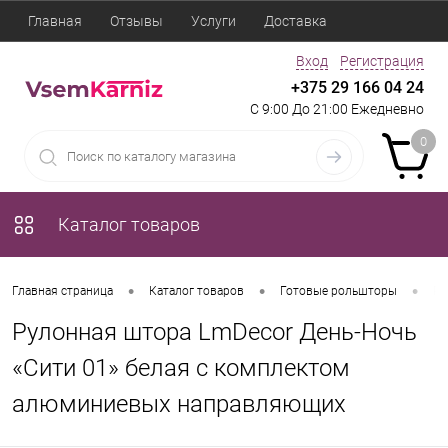
Главная
Отзывы
Услуги
Доставка
Вход
Регистрация
+375 29 166 04 24
С 9:00 До 21:00 Ежедневно
0
Каталог товаров
•
•
•
Главная страница
Каталог товаров
Готовые рольшторы
Ру
Рулонная штора LmDecor День-Ночь
«Сити 01» белая с комплектом
алюминиевых направляющих