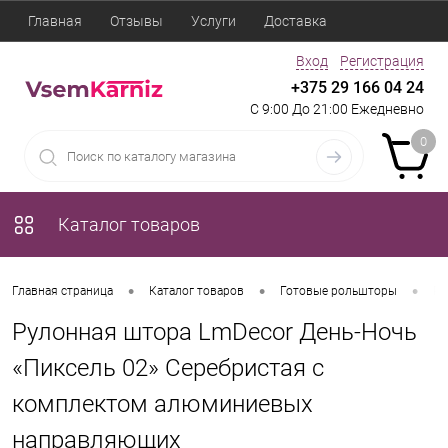
Главная
Отзывы
Услуги
Доставка
Вход
Регистрация
+375 29 166 04 24
С 9:00 До 21:00 Ежедневно
0
Каталог товаров
•
•
•
Главная страница
Каталог товаров
Готовые рольшторы
Ру
Рулонная штора LmDecor День-Ночь
«Пиксель 02» Серебристая с
комплектом алюминиевых
направляющих