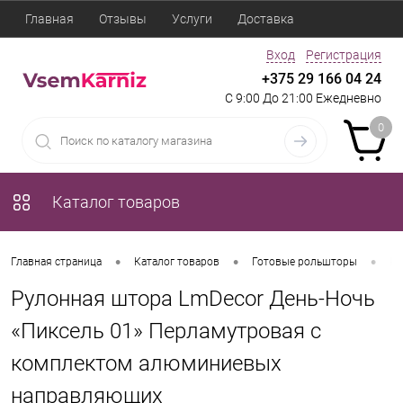
Главная
Отзывы
Услуги
Доставка
Вход
Регистрация
+375 29 166 04 24
С 9:00 До 21:00 Ежедневно
0
Каталог товаров
•
•
•
Главная страница
Каталог товаров
Готовые рольшторы
Ру
Рулонная штора LmDecor День-Ночь
«Пиксель 01» Перламутровая с
комплектом алюминиевых
направляющих